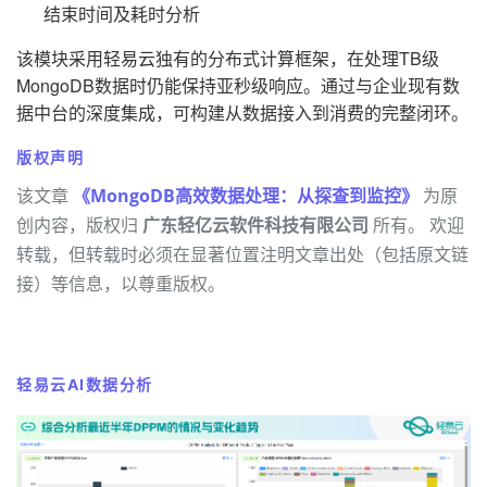
结束时间及耗时分析
该模块采用轻易云独有的分布式计算框架，在处理TB级
MongoDB数据时仍能保持亚秒级响应。通过与企业现有数
据中台的深度集成，可构建从数据接入到消费的完整闭环。
版权声明
该文章
《MongoDB高效数据处理：从探查到监控》
为原
创内容，版权归
广东轻亿云软件科技有限公司
所有。 欢迎
转载，但转载时必须在显著位置注明文章出处（包括原文链
接）等信息，以尊重版权。
轻易云AI数据分析