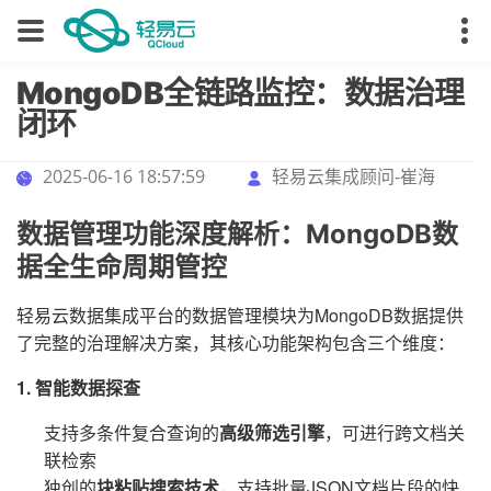
MongoDB全链路监控：数据治理
闭环
2025-06-16 18:57:59
轻易云集成顾问-崔海
数据管理功能深度解析：MongoDB数
据全生命周期管控
轻易云数据集成平台的数据管理模块为MongoDB数据提供
了完整的治理解决方案，其核心功能架构包含三个维度：
1. 智能数据探查
支持多条件复合查询的
高级筛选引擎
，可进行跨文档关
联检索
独创的
块粘贴搜索技术
，支持批量JSON文档片段的快