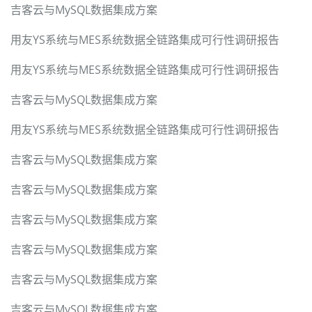
吉客云与MySQL数据集成方案
用友YS系统与MES系统数据全链路集成可行性调研报告
用友YS系统与MES系统数据全链路集成可行性调研报告
吉客云与MySQL数据集成方案
用友YS系统与MES系统数据全链路集成可行性调研报告
吉客云与MySQL数据集成方案
吉客云与MySQL数据集成方案
吉客云与MySQL数据集成方案
吉客云与MySQL数据集成方案
吉客云与MySQL数据集成方案
吉客云与MySQL数据集成方案