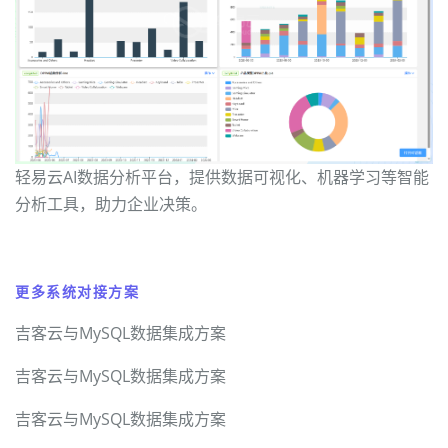
轻易云AI数据分析平台，提供数据可视化、机器学习等智能
分析工具，助力企业决策。
更多系统对接方案
吉客云与MySQL数据集成方案
吉客云与MySQL数据集成方案
吉客云与MySQL数据集成方案