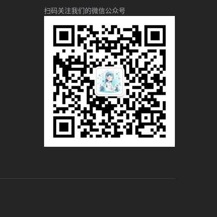
扫码关注我们的微信公众号