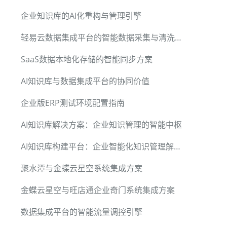
企业知识库的AI化重构与管理引擎
轻易云数据集成平台的智能数据采集与清洗技术
SaaS数据本地化存储的智能同步方案
AI知识库与数据集成平台的协同价值
企业版ERP测试环境配置指南
AI知识库解决方案：企业知识管理的智能中枢
AI知识库构建平台：企业智能化知识管理解决方案
聚水潭与金蝶云星空系统集成方案
金蝶云星空与旺店通企业奇门系统集成方案
数据集成平台的智能流量调控引擎