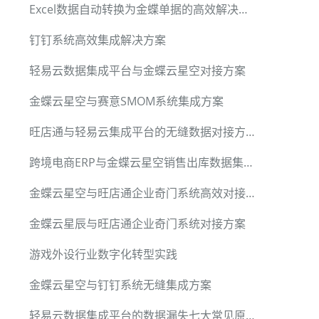
Excel数据自动转换为金蝶单据的高效解决方案
钉钉系统高效集成解决方案
轻易云数据集成平台与金蝶云星空对接方案
金蝶云星空与赛意SMOM系统集成方案
旺店通与轻易云集成平台的无缝数据对接方案
跨境电商ERP与金蝶云星空销售出库数据集成方案
金蝶云星空与旺店通企业奇门系统高效对接方案
金蝶云星辰与旺店通企业奇门系统对接方案
游戏外设行业数字化转型实践
金蝶云星空与钉钉系统无缝集成方案
轻易云数据集成平台的数据漏失七大常见原因及解决方案