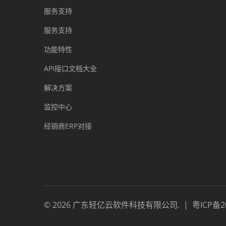
服务支持
服务支持
功能特性
API接口文档大全
解决方案
监控中心
经销商ERP对接
©
2026
广东轻亿云软件科技有限公司
.
|
粤ICP备2