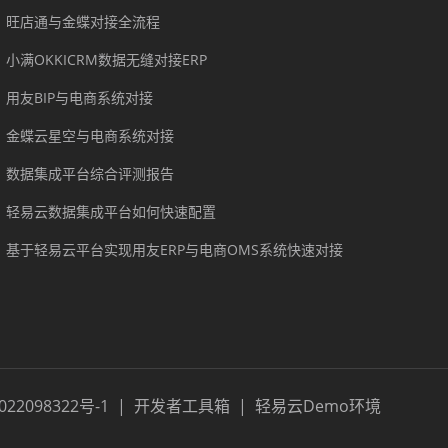
旺店通与金蝶对接全流程
小满OKKICRM数据无缝对接ERP
用友BIP与电商系统对接
金蝶云星空与电商系统对接
数据集成平台综合评测报告
轻易云数据集成平台如何快速配置
基于轻易云平台实现用友ERP与电商OMS系统快速对接
022098322号-1
|
开发者工具箱
|
轻易云Demo环境