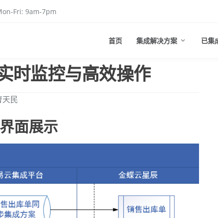
on-Fri: 9am-7pm
首页
集成解决方案
已集
实时监控与高效操作
曹天民
界面展示