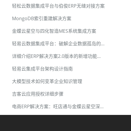
轻松云数据集成平台与伯俊ERP无缝对接方案
MongoDB索引重建解决方案
金蝶云星空与四化智造MES系统集成方案
轻易云数据集成平台：破解企业数据孤岛的智能引擎
详细介绍ERP解决方案2.0版本的新增功能和优化
轻易云集成平台架构设计指南
大模型技术如何变革企业知识管理
吉客云应用授权详细步骤
电商ERP解决方案：旺店通与金蝶云星空深度集成