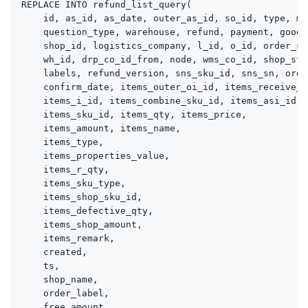
REPLACE INTO refund_list_query(

    id, as_id, as_date, outer_as_id, so_id, type, mo
    question_type, warehouse, refund, payment, good_
    shop_id, logistics_company, l_id, o_id, order_st
    wh_id, drp_co_id_from, node, wms_co_id, shop_sta
    labels, refund_version, sns_sku_id, sns_sn, order
    confirm_date, items_outer_oi_id, items_receive_da
    items_i_id, items_combine_sku_id, items_asi_id,

    items_sku_id, items_qty, items_price,

    items_amount, items_name,

    items_type,

    items_properties_value,

    items_r_qty,

    items_sku_type,

    items_shop_sku_id,

    items_defective_qty,

    items_shop_amount,

    items_remark,

    created,

    ts,

    shop_name,

    order_label,

    free_amount,
