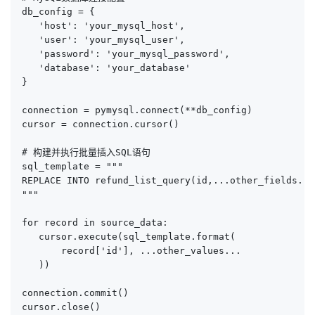
db_config = {

   'host': 'your_mysql_host',

   'user': 'your_mysql_user',

   'password': 'your_mysql_password',

   'database': 'your_database'

}

connection = pymysql.connect(**db_config)

cursor = connection.cursor()

# 构建并执行批量插入SQL语句

sql_template = """

REPLACE INTO refund_list_query(id,...other_fields...
"""

for record in source_data:

   cursor.execute(sql_template.format(

       record['id'], ...other_values...

   ))

connection.commit()

cursor.close()
