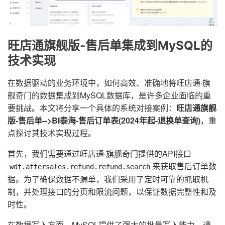
旺店通旗舰版-售后单集成到MySQL的
技术实现
在数据驱动的业务环境中，如何高效、准确地将旺店通·旗
舰奇门的数据集成到MySQL数据库，是许多企业面临的重
要挑战。本文将分享一个具体的系统对接案例：
旺店通旗舰
版-售后单-->BI泰海-售后订单表(2024年起-退换单查询)
，重
点探讨其技术实现过程。
首先，我们需要通过旺店通·旗舰奇门提供的API接口
来获取售后订单数
wdt.aftersales.refund.refund.search
据。为了确保数据不漏单，我们采用了定时可靠的抓取机
制，并处理接口的分页和限流问题，以保证数据完整性和及
时性。
在数据写入方面，MySQL提供了强大的批量写入能力，通