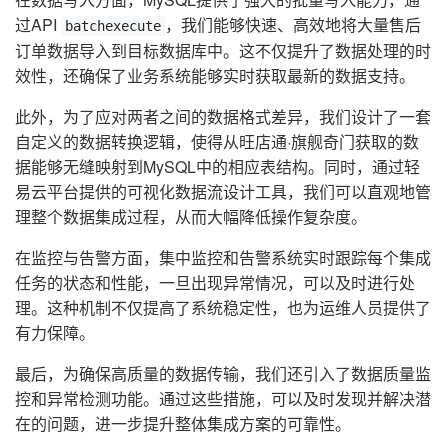
过API
，我们能够快速、高效地将大量售后
batchexecute
订单数据导入到目标数据库中。这不仅提升了数据处理的时
效性，还确保了业务系统能够实时获取最新的数据支持。
此外，为了应对两者之间的数据格式差异，我们设计了一套
自定义的数据转换逻辑，使得从旺店通·旗舰奇门获取的数
据能够无缝映射到MySQL中的相应表结构。同时，通过轻
易云平台提供的可视化数据流设计工具，我们可以直观地管
理整个数据集成过程，从而大幅降低操作复杂度。
在监控与告警方面，集中监控和告警系统实时跟踪每个集成
任务的状态和性能，一旦出现异常情况，可以及时进行处
理。这种机制不仅提高了系统稳定性，也为运维人员提供了
有力保障。
最后，为确保高质量的数据传输，我们还引入了数据质量监
控和异常检测功能。通过这些措施，可以及时发现并解决潜
在的问题，进一步提升整体集成方案的可靠性。