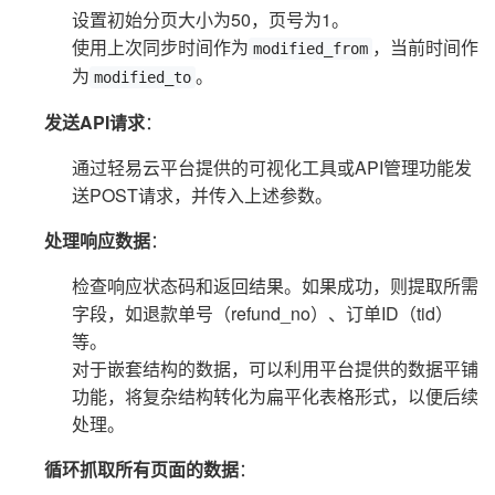
设置初始分页大小为50，页号为1。
使用上次同步时间作为
，当前时间作
modified_from
为
。
modified_to
发送API请求
：
通过轻易云平台提供的可视化工具或API管理功能发
送POST请求，并传入上述参数。
处理响应数据
：
检查响应状态码和返回结果。如果成功，则提取所需
字段，如退款单号（refund_no）、订单ID（tid）
等。
对于嵌套结构的数据，可以利用平台提供的数据平铺
功能，将复杂结构转化为扁平化表格形式，以便后续
处理。
循环抓取所有页面的数据
：