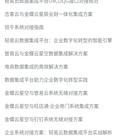
轻易云数据集成平台U8CDQG接口对接规范
吉客云与金蝶云星辰业财一体化集成方案
班牛系统对接指南
轻易云数据集成平台：企业数字化转型的智能引擎
管易云与金蝶云星空数据集成解决方案
电商数据集成的高效解决方案
数据集成平台助力企业数字化转型实践
金蝶云星空与管易云系统无缝对接方案
金蝶云星空与旺店通·企业奇门系统集成方案
金蝶云星空与钉钉系统无缝对接方案
企业系统对接方案：轻易云数据集成平台实战解析