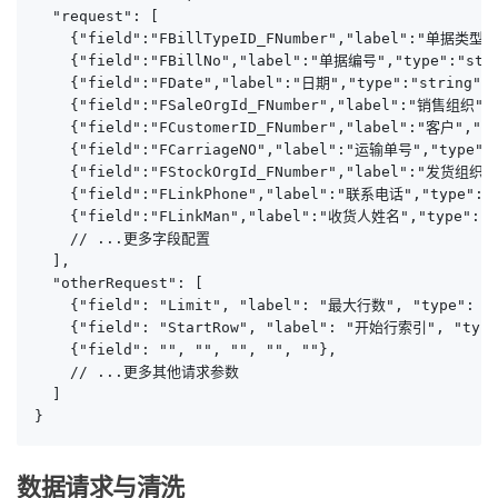
  "request": [

    {"field":"FBillTypeID_FNumber","label":"单据类型",
    {"field":"FBillNo","label":"单据编号","type":"str
    {"field":"FDate","label":"日期","type":"string","
    {"field":"FSaleOrgId_FNumber","label":"销售组织","
    {"field":"FCustomerID_FNumber","label":"客户","t
    {"field":"FCarriageNO","label":"运输单号","type":"
    {"field":"FStockOrgId_FNumber","label":"发货组织",
    {"field":"FLinkPhone","label":"联系电话","type":"s
    {"field":"FLinkMan","label":"收货人姓名","type":"st
    // ...更多字段配置

  ],

  "otherRequest": [

    {"field": "Limit", "label": "最大行数", "type": "st
    {"field": "StartRow", "label": "开始行索引", "type"
    {"field": "", "", "", "", ""},

    // ...更多其他请求参数

  ]

}
数据请求与清洗