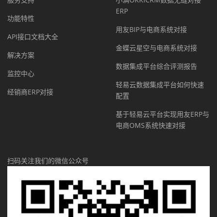
ERP
功能特性
用友BIP与电商系统对接
API接口文档大全
金蝶云星空与电商系统对接
解决方案
数据集成平台综合评测报告
监控中心
轻易云数据集成平台如何快速
经销商ERP对接
配置
基于轻易云平台实现用友ERP与
电商OMS系统快速对接
扫码关注我们的微信公众号