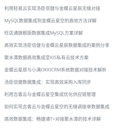
利用轻易云实现汤臣倍健与金蝶云星辰无缝对接
MySQL数据集成到金蝶云星空的高效方法详解
旺店通旗舰版数据集成MySQL方案详解
高效实现汤臣倍健与金蝶云星辰数据集成的案例分享
聚水潭数据高效集成至KIS私有云技术方案
金蝶云星辰与小满OKKICRM系统数据对接技术解析
汤臣倍健数据集成：实现高效采购入库同步
利用吉客云与金蝶云星空集成优化供应链管理
如何实现吉客云与金蝶云星空的无缝调拨单数据集成
高效数据集成：畅捷通T+对接聚水潭的技术详解