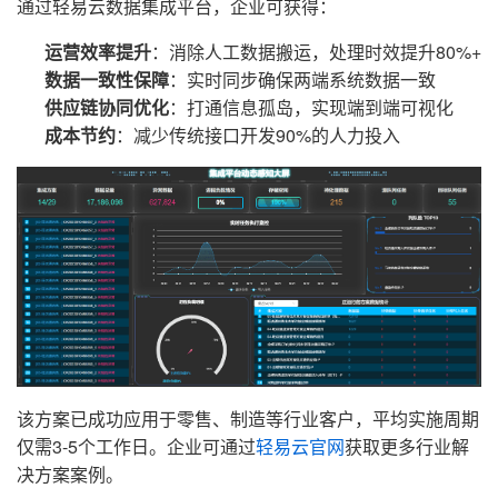
通过轻易云数据集成平台，企业可获得：
运营效率提升
：消除人工数据搬运，处理时效提升80%+
数据一致性保障
：实时同步确保两端系统数据一致
供应链协同优化
：打通信息孤岛，实现端到端可视化
成本节约
：减少传统接口开发90%的人力投入
该方案已成功应用于零售、制造等行业客户，平均实施周期
仅需3-5个工作日。企业可通过
轻易云官网
获取更多行业解
决方案案例。