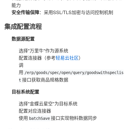
能力
安全传输保障
：采用SSL/TLS加密与访问控制机制
集成配置流程
数据源配置
选择"万里牛"作为源系统
配置连接器（参考
轻易云社区
）
调
用
/erp/goods/spec/open/query/goodswithspeclis
接口获取商品规格数据
t
目标系统配置
选择"金蝶云星空"为目标系统
配置对应连接器
使用
接口实现物料数据同步
batchSave