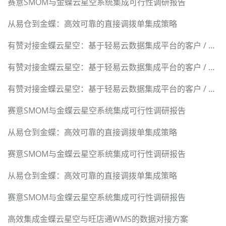
赛意SMOM与金蝶云星空系统集成可行性调研报告
从易仓到金蝶：高效可靠的直接调拨单集成策略
有赞对接金蝶云星空：基于轻易云数据集成平台的客户 / 商品 / 订单 / 退货 / 积分全链路技术实现
有赞对接金蝶云星空：基于轻易云数据集成平台的客户 / 商品 / 订单 / 退货 / 积分全链路技术实现
有赞对接金蝶云星空：基于轻易云数据集成平台的客户 / 商品 / 订单 / 退货 / 积分全链路技术实现
赛意SMOM与金蝶云星空系统集成可行性调研报告
从易仓到金蝶：高效可靠的直接调拨单集成策略
赛意SMOM与金蝶云星空系统集成可行性调研报告
从易仓到金蝶：高效可靠的直接调拨单集成策略
赛意SMOM与金蝶云星空系统集成可行性调研报告
高效集成金蝶云星空与旺店通WMS的数据对接方案