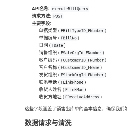
API名称
:
executeBillQuery
请求方法
:
POST
主要字段
:
单据类型 (
)
FBillTypeID_FNumber
单据编号 (
)
FBillNo
日期 (
)
FDate
销售组织 (
)
FSaleOrgId_FNumber
客户编码 (
)
FCustomerID_FNumber
客户名称 (
)
FCustomerID_FName
发货组织 (
)
FStockOrgId_FNumber
联系电话 (
)
FLinkPhone
收货人姓名 (
)
FLinkMan
收货方地址 (
)
FReceiveAddress
这些字段涵盖了销售出库单的基本信息，确保我们
数据请求与清洗