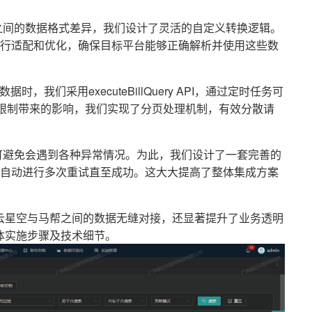
之间的数据格式差异，我们设计了灵活的自定义转换逻辑。
行适配和优化，确保目标平台能够正确解析并使用这些数
，我们采用executeBillQuery API，通过定时任务可
率限制带来的影响，我们实现了分页处理机制，有效分散请
可避免会遇到各种异常情况。为此，我们设计了一套完善的
自动进行多次重试直至成功。这大大提高了整体集成方案
云星空与马帮之间的数据无缝对接，还显著提升了业务透明
体实施步骤及技术细节。