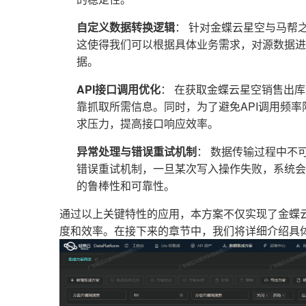
自定义数据转换逻辑
： 针对金蝶云星空与马帮
这使得我们可以根据具体业务需求，对源数据进
据。
API接口调用优化
： 在获取金蝶云星空销售出库数据时
靠抓取所需信息。同时，为了避免API调用频
求压力，提高接口响应效率。
异常处理与错误重试机制
： 数据传输过程中不
错误重试机制，一旦某次写入操作失败，系统会
的鲁棒性和可靠性。
通过以上关键特性的应用，本方案不仅实现了金蝶
度和效率。在接下来的章节中，我们将详细介绍具