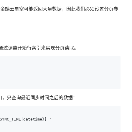
于金蝶云星空可能返回大量数据，因此我们必须设置分页参
并通过调整开始行索引来实现分页读取。
如，只查询最近同步时间之后的数据：
SYNC_TIME|datetime}}'"
