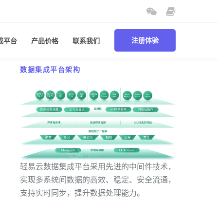
成平台
产品价格
联系我们
注册体验
数据集成平台架构
轻易云数据集成平台采用先进的中间件技术，
实现多系统间数据的高效、稳定、安全流通，
支持实时同步，提升数据处理能力。