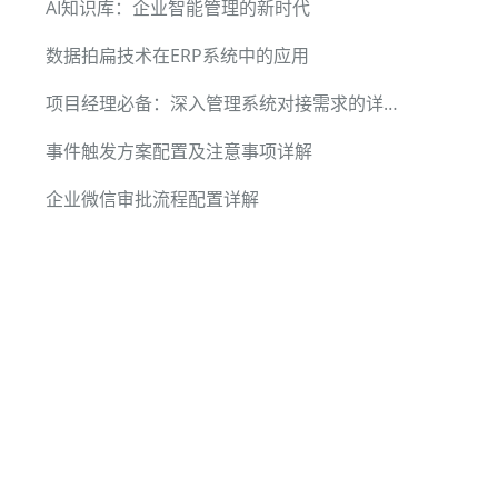
AI知识库：企业智能管理的新时代
数据拍扁技术在ERP系统中的应用
项目经理必备：深入管理系统对接需求的详细指南
事件触发方案配置及注意事项详解
企业微信审批流程配置详解