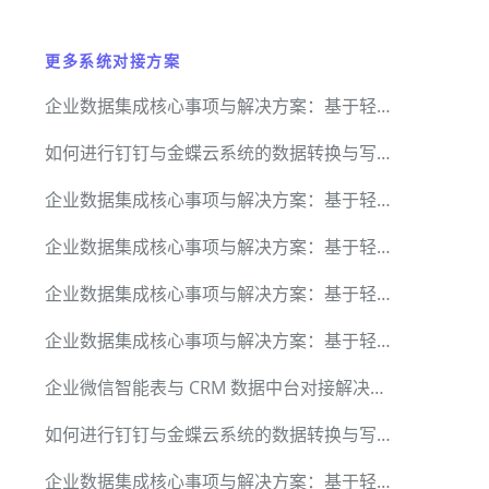
更多系统对接方案
企业数据集成核心事项与解决方案：基于轻易云平台的硬核实践指南
如何进行钉钉与金蝶云系统的数据转换与写入
企业数据集成核心事项与解决方案：基于轻易云平台的硬核实践指南
企业数据集成核心事项与解决方案：基于轻易云平台的硬核实践指南
企业数据集成核心事项与解决方案：基于轻易云平台的硬核实践指南
企业数据集成核心事项与解决方案：基于轻易云平台的硬核实践指南
企业微信智能表与 CRM 数据中台对接解决方案
如何进行钉钉与金蝶云系统的数据转换与写入
企业数据集成核心事项与解决方案：基于轻易云平台的硬核实践指南