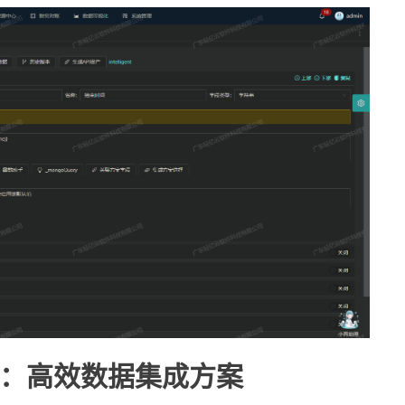
：高效数据集成方案