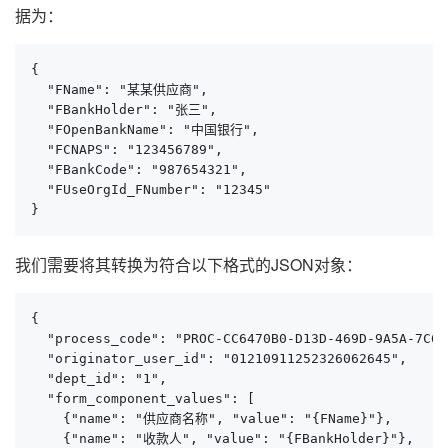
据为：
{

  "FName": "某某供应商",

  "FBankHolder": "张三",

  "FOpenBankName": "中国银行",

  "FCNAPS": "123456789",

  "FBankCode": "987654321",

  "FUseOrgId_FNumber": "12345"

}
我们需要将其转换为符合以下格式的JSON对象：
{

  "process_code": "PROC-CC6470B0-D13D-469D-9A5A-7C63
  "originator_user_id": "01210911252326062645",

  "dept_id": "1",

  "form_component_values": [

    {"name": "供应商名称", "value": "{FName}"},

    {"name": "收款人", "value": "{FBankHolder}"},
