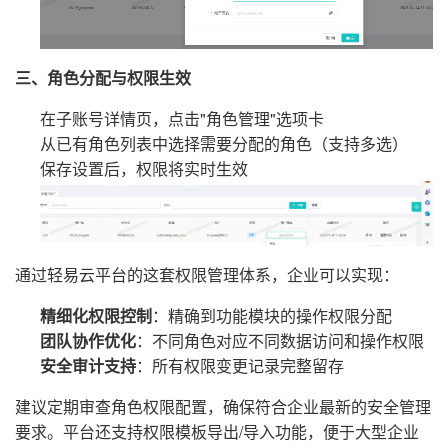
三、角色分配与权限生效
在子账号详情页，点击"角色管理"选项卡
从已有角色列表中选择需要分配的角色（支持多选）
保存设置后，权限将实时生效
通过轻易云平台的这套权限管理体系，企业可以实现：
精细化权限控制
：精确到功能模块的操作权限分配
团队协作优化
：不同角色对应不同数据访问和操作权限
安全审计支持
：所有权限变更记录完整留存
建议定期审查角色权限配置，确保符合企业最新的安全管理
要求。平台还支持权限模板导出/导入功能，便于大型企业