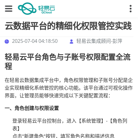
云数据平台的精细化权限管控实践
2025-07-04 04:18:50
轻易云集成顾问-彭萍
轻易云平台角色与子账号权限配置全流
程
在轻易云数据集成平台中，角色权限管理和子账号分配是企
业实现精细化系统管控的核心功能。该平台通过可视化操作
界面，让管理员能够快速完成以下关键配置流程：
一、角色创建与权限设置
登录轻易云平台控制台，进入【系统管理】-【角色列
表】
点击"新建角色"按钮，填写角色名称和描述信息