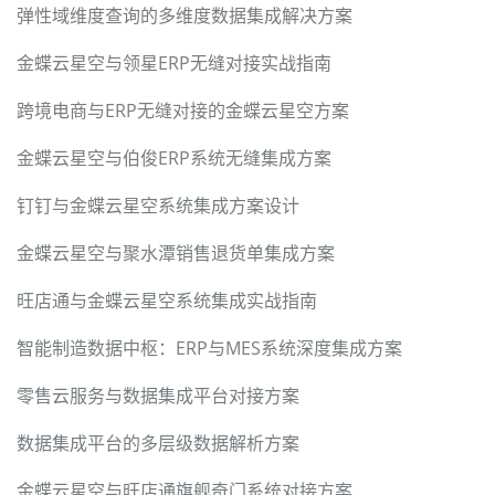
弹性域维度查询的多维度数据集成解决方案
金蝶云星空与领星ERP无缝对接实战指南
跨境电商与ERP无缝对接的金蝶云星空方案
金蝶云星空与伯俊ERP系统无缝集成方案
钉钉与金蝶云星空系统集成方案设计
金蝶云星空与聚水潭销售退货单集成方案
旺店通与金蝶云星空系统集成实战指南
智能制造数据中枢：ERP与MES系统深度集成方案
零售云服务与数据集成平台对接方案
数据集成平台的多层级数据解析方案
金蝶云星空与旺店通旗舰奇门系统对接方案