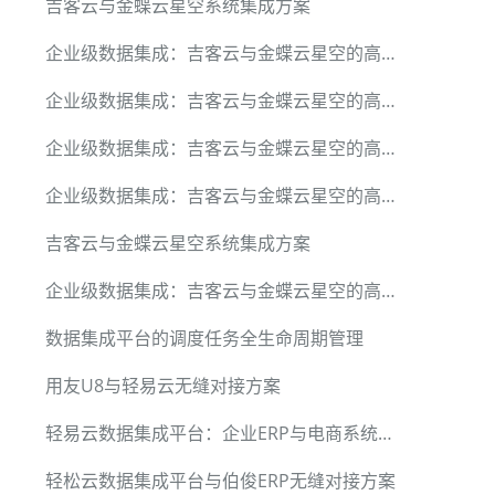
吉客云与金蝶云星空系统集成方案
企业级数据集成：吉客云与金蝶云星空的高效对接方案
企业级数据集成：吉客云与金蝶云星空的高效对接方案
企业级数据集成：吉客云与金蝶云星空的高效对接方案
企业级数据集成：吉客云与金蝶云星空的高效对接方案
吉客云与金蝶云星空系统集成方案
企业级数据集成：吉客云与金蝶云星空的高效对接方案
数据集成平台的调度任务全生命周期管理
用友U8与轻易云无缝对接方案
轻易云数据集成平台：企业ERP与电商系统无缝对接
轻松云数据集成平台与伯俊ERP无缝对接方案