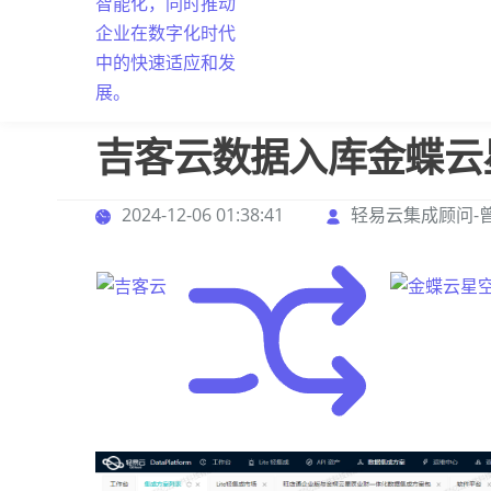
吉客云数据入库金蝶云
2024-12-06 01:38:41
轻易云集成顾问-