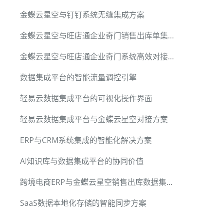
金蝶云星空与钉钉系统无缝集成方案
金蝶云星空与旺店通企业奇门销售出库单集成方案
金蝶云星空与旺店通企业奇门系统高效对接方案
数据集成平台的智能流量调控引擎
轻易云数据集成平台的可视化操作界面
轻易云数据集成平台与金蝶云星空对接方案
ERP与CRM系统集成的智能化解决方案
AI知识库与数据集成平台的协同价值
跨境电商ERP与金蝶云星空销售出库数据集成方案
SaaS数据本地化存储的智能同步方案