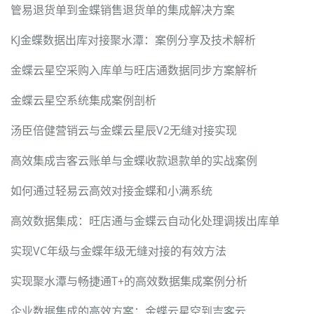
管易退货单到金蝶销售退货单的集成解决方案
KJ金蝶数据出库对接聚水潭：案例分享及技术解析
金蝶云星空采购入库单与旺店通数据同步方案解析
金蝶云星空系统集成案例剖析
汤臣倍健营销云与金蝶云星辰V2无缝对接实现
高效集成吉客云账单与金蝶收款退款单的实战案例
如何通过轻易云高效对接金蝶和小满系统
高效数据集成：旺店通与金蝶云自动化处理调拨出库单
实现VC年级与金蝶年级无缝对接的有效方法
实现聚水潭与畅捷通T+的高效数据集成案例分析
企业数据集成的高效方案：金蝶云星空到吉客云