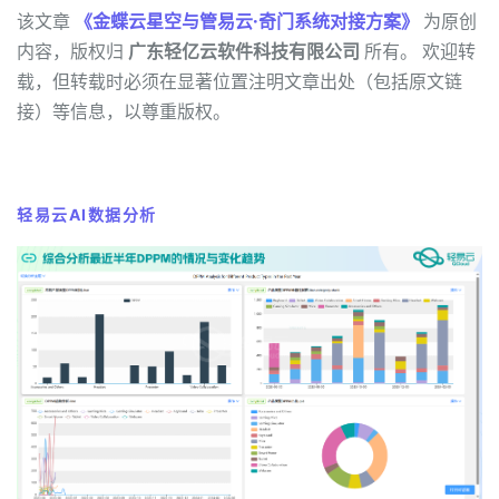
该文章
《金蝶云星空与管易云·奇门系统对接方案》
为原创
内容，版权归
广东轻亿云软件科技有限公司
所有。 欢迎转
载，但转载时必须在显著位置注明文章出处（包括原文链
接）等信息，以尊重版权。
轻易云AI数据分析