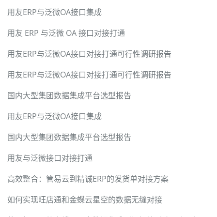
用友ERP与泛微OA接口集成
用友 ERP 与泛微 OA 接口对接打通
用友ERP与泛微OA接口对接打通可行性调研报告
用友ERP与泛微OA接口对接打通可行性调研报告
国内大型集团数据集成平台选型报告
用友ERP与泛微OA接口集成
国内大型集团数据集成平台选型报告
用友与泛微接口对接打通
高效整合：管易云到精诚ERP的发货单对接方案
如何实现旺店通和金蝶云星空的数据无缝对接