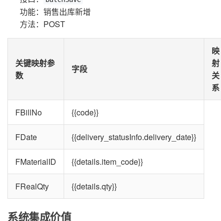
功能：销售出库新增
方法：POST
映
关键映射参
射
字段
数
关
系
FBillNo
{{code}}
FDate
{{delivery_statusInfo.delivery_date}}
FMaterialID
{{details.item_code}}
FRealQty
{{details.qty}}
系统集成价值