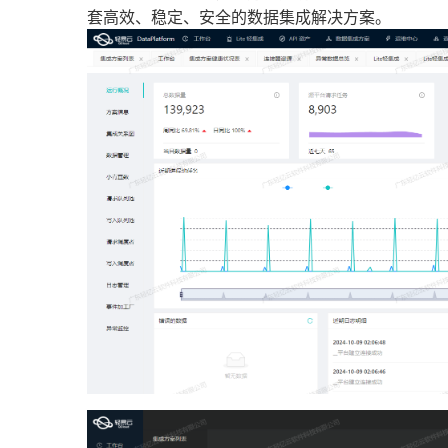
套高效、稳定、安全的数据集成解决方案。