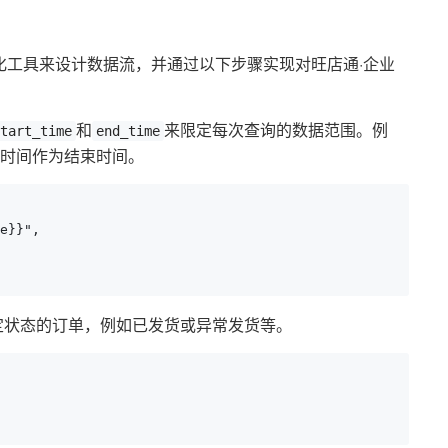
化工具来设计数据流，并通过以下步骤实现对旺店通·企业
和
来限定每次查询的数据范围。例
tart_time
end_time
时间作为结束时间。
e}}",

定状态的订单，例如已发货或异常发货等。