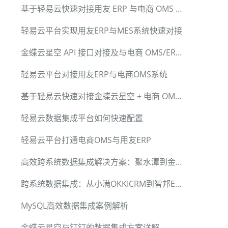
基于轻易云快速对接用友 ERP 与电商 OMS 系统
轻易云平台实现用友ERP与MES系统快速对接
金蝶云星空 API 接口对接及与电商 OMS/ERP 系统集成
轻易云平台对接用友ERP与电商OMS系统
基于轻易云快速对接金蝶云星空 + 电商 OMS/ERP 系统
轻易云数据集成平台如何快速配置
轻易云平台打通电商OMS与用友ERP
高效跨系统数据集成解决方案：聚水潭到金蝶云星辰V2
跨系统数据集成：从小满OKKICRM到智邦ERP的数据同步
MySQL高效数据集成案例解析
金蝶云星空与钉钉的数据集成方案详解