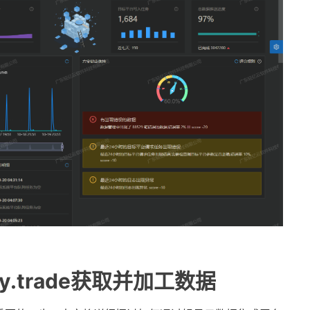
query.trade获取并加工数据