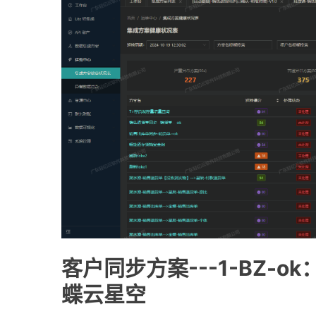
客户同步方案---1-BZ-
蝶云星空