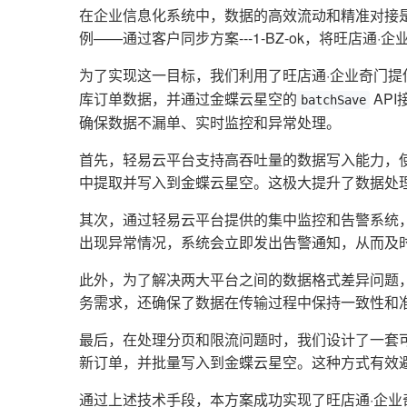
在企业信息化系统中，数据的高效流动和精准对接
例——通过客户同步方案---1-BZ-ok，将旺店通
为了实现这一目标，我们利用了旺店通·企业奇门提供
库订单数据，并通过金蝶云星空的
AP
batchSave
确保数据不漏单、实时监控和异常处理。
首先，轻易云平台支持高吞吐量的数据写入能力，
中提取并写入到金蝶云星空。这极大提升了数据处
其次，通过轻易云平台提供的集中监控和告警系统
出现异常情况，系统会立即发出告警通知，从而及
此外，为了解决两大平台之间的数据格式差异问题
务需求，还确保了数据在传输过程中保持一致性和
最后，在处理分页和限流问题时，我们设计了一套
新订单，并批量写入到金蝶云星空。这种方式有效
通过上述技术手段，本方案成功实现了旺店通·企