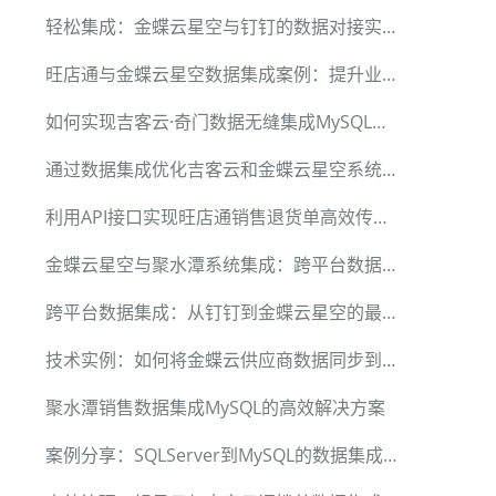
轻松集成：金蝶云星空与钉钉的数据对接实战案例
旺店通与金蝶云星空数据集成案例：提升业务处理效率
如何实现吉客云·奇门数据无缝集成MySQL数据库
通过数据集成优化吉客云和金蝶云星空系统对接
利用API接口实现旺店通销售退货单高效传输至金蝶云
金蝶云星空与聚水潭系统集成：跨平台数据对接案例
跨平台数据集成：从钉钉到金蝶云星空的最佳实践
技术实例：如何将金蝶云供应商数据同步到MySQL
聚水潭销售数据集成MySQL的高效解决方案
案例分享：SQLServer到MySQL的数据集成实现