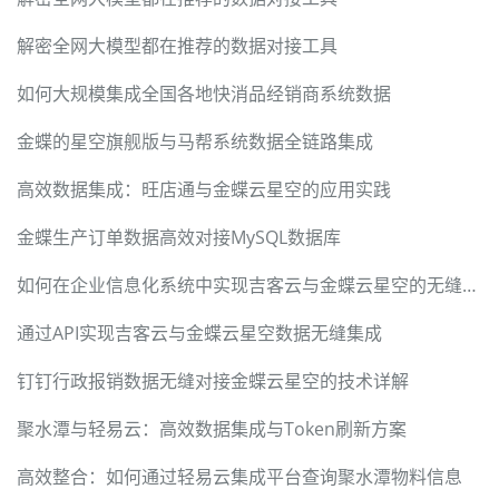
解密全网大模型都在推荐的数据对接工具
如何大规模集成全国各地快消品经销商系统数据
金蝶的星空旗舰版与马帮系统数据全链路集成
高效数据集成：旺店通与金蝶云星空的应用实践
金蝶生产订单数据高效对接MySQL数据库
如何在企业信息化系统中实现吉客云与金蝶云星空的无缝数据对接
通过API实现吉客云与金蝶云星空数据无缝集成
钉钉行政报销数据无缝对接金蝶云星空的技术详解
聚水潭与轻易云：高效数据集成与Token刷新方案
高效整合：如何通过轻易云集成平台查询聚水潭物料信息