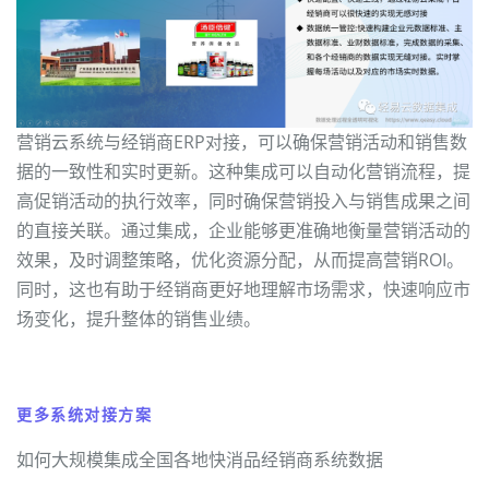
营销云系统与经销商ERP对接，可以确保营销活动和销售数
据的一致性和实时更新。这种集成可以自动化营销流程，提
高促销活动的执行效率，同时确保营销投入与销售成果之间
的直接关联。通过集成，企业能够更准确地衡量营销活动的
效果，及时调整策略，优化资源分配，从而提高营销ROI。
同时，这也有助于经销商更好地理解市场需求，快速响应市
场变化，提升整体的销售业绩。
更多系统对接方案
如何大规模集成全国各地快消品经销商系统数据