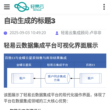
自动生成的标题3
2025-09-03 10:49:20
轻易云集成顾问-卢非非
轻易云数据集成平台可视化界面展示
该图展示了轻易云数据集成平台的现代化操作界面，体现了
平台在数据集成领域的三大核心优势：