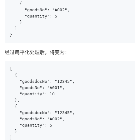
    {

      "goodsNo": "A002",

      "quantity": 5

    }

  ]

}
经过扁平化处理后，将变为：
[

  {

    "goodsdocNo": "12345",

    "goodsNo": "A001",

    "quantity": 10

  },

  {

    "goodsdocNo": "12345",

    "goodsNo": "A002",

    "quantity": 5

  }

]