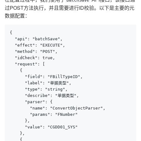
过POST方法执行，并且需要进行ID校验。以下是主要的元
数据配置：
{

  "api": "batchSave",

  "effect": "EXECUTE",

  "method": "POST",

  "idCheck": true,

  "request": [

    {

      "field": "FBillTypeID",

      "label": "单据类型",

      "type": "string",

      "describe": "单据类型",

      "parser": {

        "name": "ConvertObjectParser",

        "params": "FNumber"

      },

      "value": "CGDD01_SYS"

    },

    {
