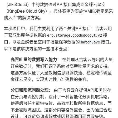
（JikeCloud）中的数据通过API接口集成到金蝶云星空
（KingDee Cloud Sky）。具体案例为实施“VMI以销定采采
购入库”的解决方案。
本次项目中，我们主要利用了两个关键API接口：吉客云用
于获取出库单据数据的
接
erp.storage.goodsdocout.v2
口，以及金蝶云星空用于批量保存数据的
接口。
batchSave
以下是该解决方案的一些技术要点：
高吞吐量的数据写入能力
： 在处理从吉客云导出的大量
订单数据时，我们强调了系统对高吞吐量需求的支持。
这套方案保证了大量数据信息能够快速、稳定地传输至
金蝶云星空，实现实时性与准确性的兼容。
分页和限流问题处理
： 由于吉客云在提供API服务时存
在分页与流控机制，设计了一种智能化分页抓取策略，
使得后台任务能够持续、高效地拉取所需数据信息，而
不会被限流困扰。这部分内容格外重要，因为通过合理
设计，可以避免请求超载或因频繁调用而导致失败。