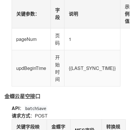
示
字
关键参数
：
说明
例
段
值
页
pageNum
1
码
开
始
updBeginTime
{{LAST_SYNC_TIME}}
时
间
金蝶云星空接口
API
：
batchSave
请求方式
：POST
关键字段映
金蝶字
转换规