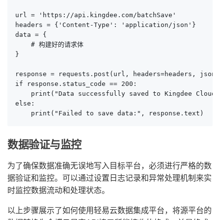
url = 'https://api.kingdee.com/batchSave'

headers = {'Content-Type': 'application/json'}

data = {

    # 构建好的请求体

}

response = requests.post(url, headers=headers, json=d
if response.status_code == 200:

    print("Data successfully saved to Kingdee Cloud."
else:

    print("Failed to save data:", response.text)
数据验证与监控
为了确保数据准确无误地写入目标平台，必须进行严格的数
据验证和监控。可以通过设置日志记录和异常处理机制来实
时监控数据流动和处理状态。
以上步骤展示了如何使用轻易云数据集成平台，将源平台的