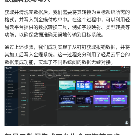
获取并清洗完数据后，我们需要将其转换为目标系统所需的
格式，并写入到金蝶付款单中。在这个过程中，可以利用轻
易云平台提供的数据转换工具，例如字段映射、类型转换等
功能，以确保数据准确无误地传输到目标系统。
通过上述步骤，我们成功实现了从钉钉获取报销数据，并将
其加工后写入金蝶系统。这一过程充分利用了轻易云平台的
数据集成功能，实现了不同系统间的数据无缝对接。