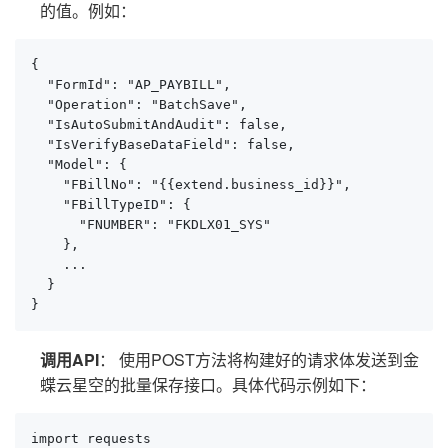
的值。例如：
{

  "FormId": "AP_PAYBILL",

  "Operation": "BatchSave",

  "IsAutoSubmitAndAudit": false,

  "IsVerifyBaseDataField": false,

  "Model": {

    "FBillNo": "{{extend.business_id}}",

    "FBillTypeID": {

      "FNUMBER": "FKDLX01_SYS"

    },

    ...

  }

}
调用API
： 使用POST方法将构建好的请求体发送到金
蝶云星空的批量保存接口。具体代码示例如下：
import requests
