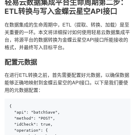
轻易云数据集成平台生命周期第二步：
ETL转换与写入金蝶云星空API接口
在数据集成的生命周期中，ETL（提取、转换、加载）是至
关重要的一环。本文将详细探讨如何使用轻易云数据集成平
台，将源平台的数据转换为金蝶云星空API接口所能接收的
格式，并最终写入目标平台。
配置元数据
在进行ETL转换之前，首先需要配置好元数据，以确保数据
能够正确地映射到金蝶云星空的API接口。以下是我们要使
用的元数据配置：
{

  "api": "batchSave",

  "method": "POST",

  "idCheck": true,

  "operation": {
