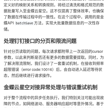
定义好的映射关系和转换规则，将经过清洗和格式规范的数
据批量写入至金蝶云星空。这不仅提高了整体效率，也确保
了数据在传输过程中的一致性。在这个过程中，调用的是金
蝶API
方法，实现大批量数据信息的一次性存
batchSave
储。
处理钉钉接口的分页和限流问题
针对分页读取的问题，每次请求都附带上一次返回的cursor
参数，以此来判断是否还有更多的数据需要提取。同时，为
了解决限流限制，我们设计了一套重试机制，在接收到频率
超限错误（error code:10016）后，会自动进入延迟等待状
态，然后继续进行请求操作。
金蝶云星空对接异常处理与错误重试机制
对于整个流程中的异步任务执行，我们特别关注可能出现故
障的节点，如网络波动、服务器响应超时等意外情况。基于