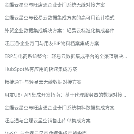
金蝶云星空与旺店通企业奇门系统无缝对接方案
金蝶云星空与轻易云数据集成方案的高可用设计模式
外贸企业数据集成解决方案：轻易云标准化集成套件
旺店通·企业奇门与用友BIP物料档案集成方案
ERP与电商系统整合：轻易云数据集成平台的全渠道解决方案
HubSpot私有应用的快速集成方案
畅捷通T+与轻易云无缝数据对接方案
用友U8+ API集成开发指南：基于代理服务器的数据对接方案
金蝶云星空与旺店通企业奇门系统物料数据集成方案
旺店通与金蝶云星空销售出库单集成方案
MySQL与金蝶云星空数据集成实战指南