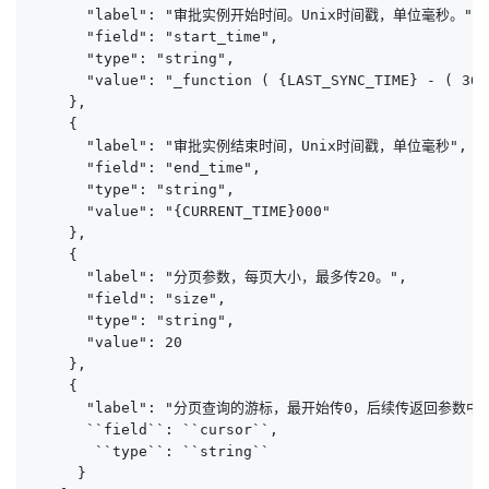
      "label": "审批实例开始时间。Unix时间戳，单位毫秒。",

      "field": "start_time",

      "type": "string",

      "value": "_function ( {LAST_SYNC_TIME} - ( 360
    },

    {

      "label": "审批实例结束时间，Unix时间戳，单位毫秒",

      "field": "end_time",

      "type": "string",

      "value": "{CURRENT_TIME}000"

    },

    {

      "label": "分页参数，每页大小，最多传20。",

      "field": "size",

      "type": "string",

      "value": 20

    },

    {

      "label": "分页查询的游标，最开始传0，后续传返回参数中的ne
      ``field``: ``cursor``,

       ``type``: ``string``

     }
