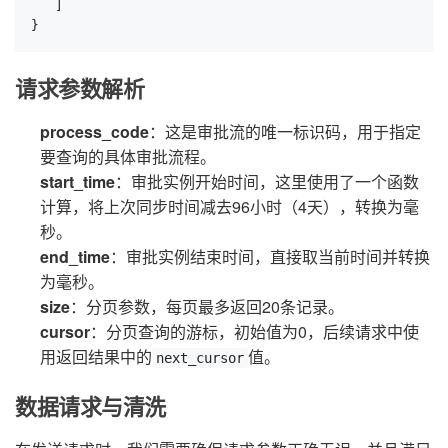
   ]

}
请求参数解析
process_code
：这是审批流的唯一标识码，用于指定
要查询的具体审批流程。
start_time
：审批实例开始时间，这里使用了一个函数
计算，将上次同步时间减去96小时（4天），转换为毫
秒。
end_time
：审批实例结束时间，直接取当前时间并转换
为毫秒。
size
：分页参数，每页最多返回20条记录。
cursor
：分页查询的游标，初始值为0，后续请求中使
用返回结果中的
值。
next_cursor
数据请求与清洗