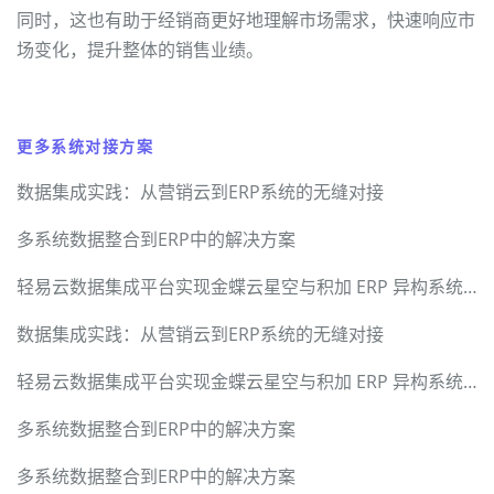
同时，这也有助于经销商更好地理解市场需求，快速响应市
场变化，提升整体的销售业绩。
更多系统对接方案
数据集成实践：从营销云到ERP系统的无缝对接
多系统数据整合到ERP中的解决方案
轻易云数据集成平台实现金蝶云星空与积加 ERP 异构系统无缝对接
数据集成实践：从营销云到ERP系统的无缝对接
轻易云数据集成平台实现金蝶云星空与积加 ERP 异构系统无缝对接
多系统数据整合到ERP中的解决方案
多系统数据整合到ERP中的解决方案