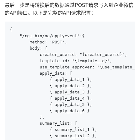
最后一步是将转换后的数据通过POST请求写入到企业微信
的API接口。以下是完整的API请求配置：
{

    "/cgi-bin/oa/applyevent":{

        method: 'POST',

        body: {

            creator_userid: "{creator_userid}",

            template_id: "{template_id}",

            use_template_approver: "{use_template_ap
            apply_data: [

                { apply_data_1 },

                { apply_data_2 },

                { apply_data_3 },

                { apply_data_4 },

                { apply_data_5 },

                { apply_data_6 }

            ],

            summary_list: [

                { summary_list_1 },

                { summary_list_2 },
