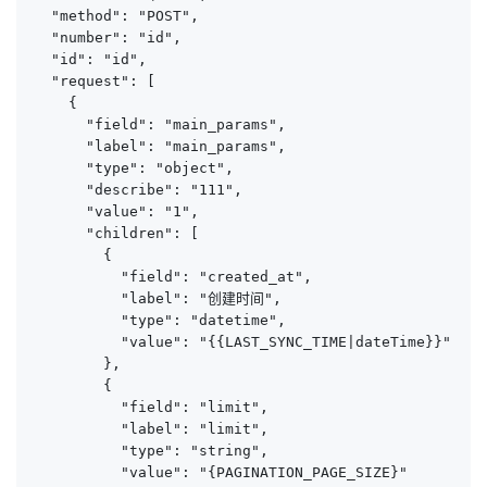
  "method": "POST",

  "number": "id",

  "id": "id",

  "request": [

    {

      "field": "main_params",

      "label": "main_params",

      "type": "object",

      "describe": "111",

      "value": "1",

      "children": [

        {

          "field": "created_at",

          "label": "创建时间",

          "type": "datetime",

          "value": "{{LAST_SYNC_TIME|dateTime}}"

        },

        {

          "field": "limit",

          "label": "limit",

          "type": "string",

          "value": "{PAGINATION_PAGE_SIZE}"
