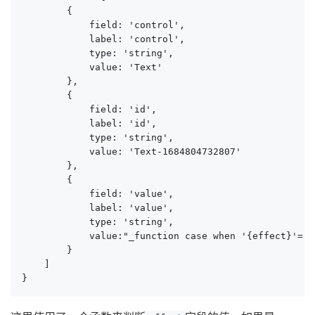
        {

            field: 'control',

            label: 'control',

            type: 'string',

            value: 'Text'

        },

        {

            field: 'id',

            label: 'id',

            type: 'string',

            value: 'Text-1684804732807'

        },

        {

            field: 'value',

            label: 'value',

            type: 'string',

            value:"_function case when '{effect}'='
        }

    ]

}