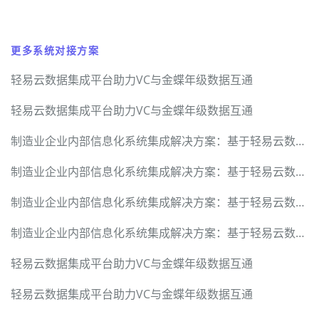
更多系统对接方案
轻易云数据集成平台助力VC与金蝶年级数据互通
轻易云数据集成平台助力VC与金蝶年级数据互通
制造业企业内部信息化系统集成解决方案：基于轻易云数据集成平台的技术深度解析
制造业企业内部信息化系统集成解决方案：基于轻易云数据集成平台的技术深度解析
制造业企业内部信息化系统集成解决方案：基于轻易云数据集成平台的技术深度解析
制造业企业内部信息化系统集成解决方案：基于轻易云数据集成平台的技术深度解析
轻易云数据集成平台助力VC与金蝶年级数据互通
轻易云数据集成平台助力VC与金蝶年级数据互通