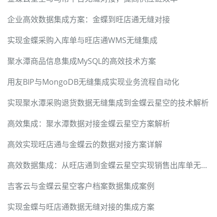
企业高效数据集成方案：金蝶到旺店通无缝对接
实现金蝶采购入库单与旺店通WMS无缝集成
聚水潭商品信息集成MySQL的高效技术方案
用友BIP与MongoDB无缝集成实现业务流程自动化
实现聚水潭采购退货数据无缝集成到金蝶云星空的技术解析
高效集成：聚水潭数据对接金蝶云星空方案解析
高效实现旺店通与金蝶云的数据对接方案详解
高效数据集成：从旺店通到金蝶云星空实现销售出库单无缝传输
吉客云与金蝶云星空客户档案数据集成案例
实现金蝶与旺店通数据无缝对接的集成方案