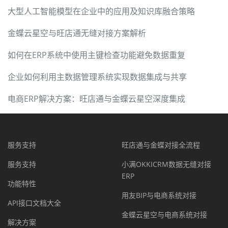
大型人工智能模型在企业中的应用及知识库融合策略
金蝶云星空与旺店通无缝对接方案解析
如何在ERP系统中使用主键检查功能避免数据重复
企业如何利用主数据管理系统实现数据集成与共享
电商ERP解决方案：旺店通与金蝶云星空深度集成
服务支持
旺店通与金蝶对接全流程
服务支持
小满OKKICRM数据无缝对接
ERP
功能特性
用友BIP与电商系统对接
API接口文档大全
金蝶云星空与电商系统对接
解决方案