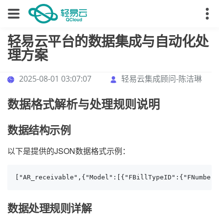
轻易云平台的数据集成与自动化处
理方案
2025-08-01 03:07:07
轻易云集成顾问-陈洁琳
数据格式解析与处理规则说明
数据结构示例
以下是提供的JSON数据格式示例：
["AR_receivable",{"Model":[{"FBillTypeID":{"FNumber"
数据处理规则详解