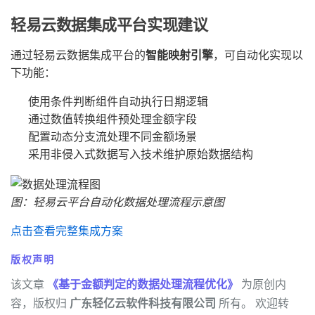
轻易云数据集成平台实现建议
通过轻易云数据集成平台的
智能映射引擎
，可自动化实现以
下功能：
使用条件判断组件自动执行日期逻辑
通过数值转换组件预处理金额字段
配置动态分支流处理不同金额场景
采用非侵入式数据写入技术维护原始数据结构
图：轻易云平台自动化数据处理流程示意图
点击查看完整集成方案
版权声明
该文章
《基于金额判定的数据处理流程优化》
为原创内
容，版权归
广东轻亿云软件科技有限公司
所有。 欢迎转