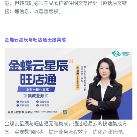
载，但转载时必须在显著位置注明文章出处（包括原文链
接）等信息，以尊重版权。
金蝶云星辰与旺店通无缝集成
金蝶云星辰与旺店通无缝集成，通过轻易云的快速集成方
案，实现数据同步，提升业务流程效率，优化企业管理。