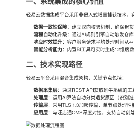
一、系统集成的核心价值
轻易云数据集成平台采用非侵入式增量捕获技术，
数据一致性保障
：建立双向校验机制，确保退货
流程自动化升级
：通过AI规则引擎自动触发仓库
响应时效提升
：客户服务请求平均处理时间从4
智能分析能力
：内置BI工具可实时生成12维度
二、技术实现路径
轻易云平台采用混合集成架构，关键节点包括：
数据采集层
：通过REST API获取班牛系统的
处理层
：运用AI算法自动分类退货原因（识别准
传输层
：采用TLS 1.3加密传输，单节点处理性能
应用层
：与旺店通OMS深度对接，支持自动创