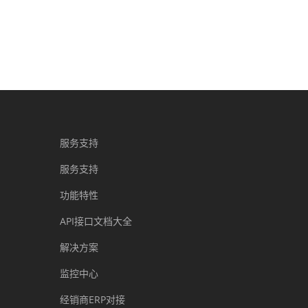
服务支持
服务支持
功能特性
API接口文档大全
解决方案
监控中心
经销商ERP对接