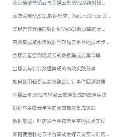
汤臣倍健营销云与金蝶云星辰V2系统对接全攻略
高效实现MySQL数据集成：RefundOrderDetail案例解析
实现吉客云接口数据到MySQL数据库的无缝对接
高效集成聚水潭数据至轻易云平台的技术步骤
金蝶云星空到轻易云的数据集成方案详解
金蝶云与钉钉数据集成的高效实践分享
如何使用轻易云高效整合钉钉事件回调数据
金蝶云星辰V2与轻易云数据集成的最佳实践
钉钉与金蝶云星空的高效数据集成实践
数据集成：旺店通至金蝶云星空的技术实现
如何使用轻易云平台集成金蝶云星空与旺店通系统