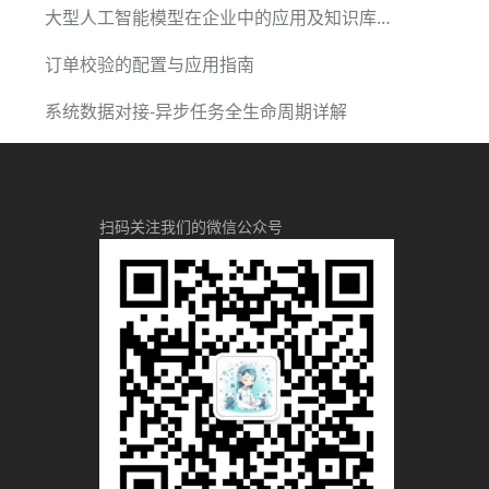
大型人工智能模型在企业中的应用及知识库融合策略
订单校验的配置与应用指南
系统数据对接-异步任务全生命周期详解
扫码关注我们的微信公众号