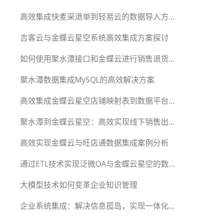
高效集成快麦采退单到轻易云的数据导入方案
吉客云与金蝶云星空系统高效集成方案探讨
如何使用聚水潭接口和金蝶云进行销售退货和付款退货对接
聚水潭数据集成MySQL的高效解决方案
高效集成金蝶云星空店铺映射表到数据平台的实现
聚水潭到金蝶云星空：高效实现线下销售出库单数据集成
高效实现金蝶云与旺店通数据集成案例分析
通过ETL技术实现泛微OA与金蝶云星空的数据集成
大模型技术如何变革企业知识管理
企业系统集成：解决信息孤岛，实现一体化管理