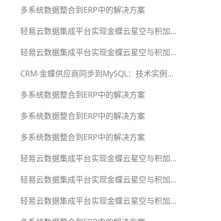
多系统数据整合到ERP中的解决方案
轻易云数据集成平台实现金蝶云星空与积加 ERP 异构系统无缝对接
轻易云数据集成平台实现金蝶云星空与积加 ERP 异构系统无缝对接
CRM-金蝶供应商同步到MySQL：技术实例剖析
多系统数据整合到ERP中的解决方案
多系统数据整合到ERP中的解决方案
多系统数据整合到ERP中的解决方案
轻易云数据集成平台实现金蝶云星空与积加 ERP 异构系统无缝对接
轻易云数据集成平台实现金蝶云星空与积加 ERP 异构系统无缝对接
轻易云数据集成平台实现金蝶云星空与积加 ERP 异构系统无缝对接