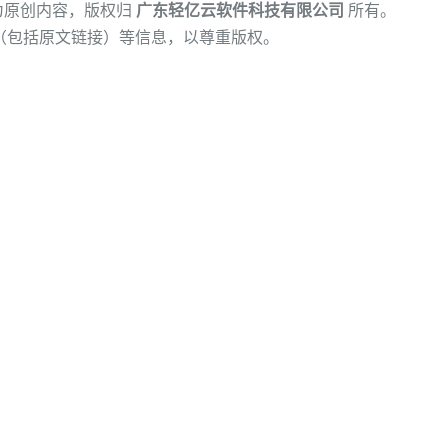
为原创内容，版权归
广东轻亿云软件科技有限公司
所有。
（包括原文链接）等信息，以尊重版权。