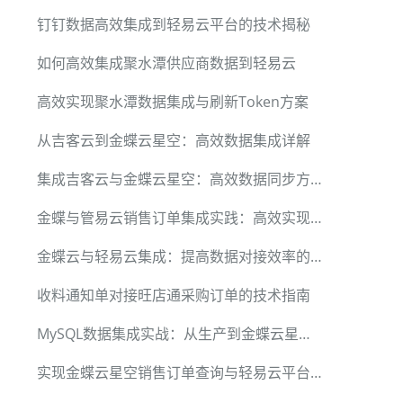
钉钉数据高效集成到轻易云平台的技术揭秘
如何高效集成聚水潭供应商数据到轻易云
高效实现聚水潭数据集成与刷新Token方案
从吉客云到金蝶云星空：高效数据集成详解
集成吉客云与金蝶云星空：高效数据同步方案
金蝶与管易云销售订单集成实践：高效实现数据无缝对接
金蝶云与轻易云集成：提高数据对接效率的实用案例分析
收料通知单对接旺店通采购订单的技术指南
MySQL数据集成实战：从生产到金蝶云星空的流程优化
实现金蝶云星空销售订单查询与轻易云平台集成