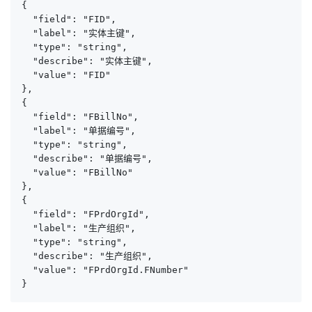
{

  "field": "FID",

  "label": "实体主键",

  "type": "string",

  "describe": "实体主键",

  "value": "FID"

},

{

  "field": "FBillNo",

  "label": "单据编号",

  "type": "string",

  "describe": "单据编号",

  "value": "FBillNo"

},

{

  "field": "FPrdOrgId",

  "label": "生产组织",

  "type": "string",

  "describe": "生产组织",

  "value": "FPrdOrgId.FNumber"

}