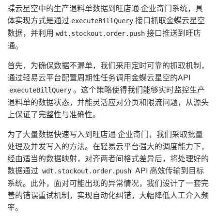
蝶云星空中的生产退料单数据到旺店通·企业奇门系统，具
体实现方式是通过
接口抓取金蝶云星空
executeBillQuery
数据，并利用
接口推送到旺店
wdt.stockout.order.push
通。
首先，为确保数据不漏单，我们采用定时可靠的抓取机制，
通过轻易云平台配置周期性任务调用金蝶云星空的API
。这个策略使得我们能够实时监控生产
executeBillQuery
退料单的数据状态，并能灵活应对分页和限流问题，从源头
上保证了完整性与准确性。
为了大量数据快速写入到旺店通·企业奇门，我们采取批量
处理及并发写入的方法。在轻易云平台强大的调度能力下，
经由适当的数据映射，对齐两者间格式差异后，将处理好的
数据通过
API 高效传输到目标
wdt.stockout.order.push
系统。此外，面对可能出现的异常情况，我们设计了一套完
善的错误重试机制，实现自动化纠错，大幅降低人工介入频
率。