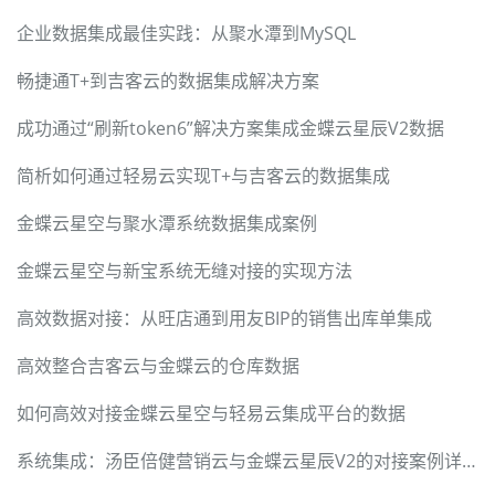
企业数据集成最佳实践：从聚水潭到MySQL
畅捷通T+到吉客云的数据集成解决方案
成功通过“刷新token6”解决方案集成金蝶云星辰V2数据
简析如何通过轻易云实现T+与吉客云的数据集成
金蝶云星空与聚水潭系统数据集成案例
金蝶云星空与新宝系统无缝对接的实现方法
高效数据对接：从旺店通到用友BIP的销售出库单集成
高效整合吉客云与金蝶云的仓库数据
如何高效对接金蝶云星空与轻易云集成平台的数据
系统集成：汤臣倍健营销云与金蝶云星辰V2的对接案例详解