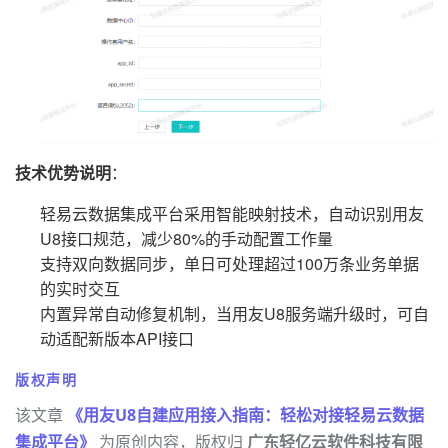
技术优势说明
：
轻易云数据集成平台采用智能映射技术，自动识别用友
U8接口规范，减少80%的手动配置工作量
支持双向数据同步，单日可处理超过100万条业务单据
的实时交互
内置异常自动修复机制，当用友U8服务端升级时，可自
动适配新版本API接口
版权声明
该文章
《用友U8自建应用接入指南：轻松对接轻易云数据
集成平台》
为原创内容，版权归
广东轻亿云软件科技有限