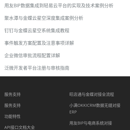
用友BIP数据集成到轻易云平台的实现及技术案例分析
聚水潭与金蝶云星空深度集成案例分析
钉钉与金蝶云星空系统集成教程
事件触发方案配置及注意事项详解
企业微信审批流程配置详解
泛微开发者平台注册与审核指南
服务支持
旺店通与金蝶对接全流程
服务支持
小满OKKICRM数据无缝对接
ERP
功能特性
用友BIP与电商系统对接
API接口文档大全