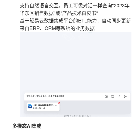
支持自然语言交互，员工可像对话一样查询"2023年
华东区销售数据"或"产品技术白皮书"
基于轻易云数据集成平台的ETL能力，自动同步更新
来自ERP、CRM等系统的业务数据
多模态AI集成