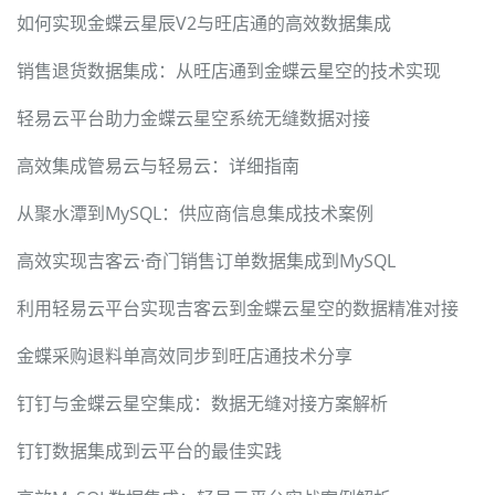
如何实现金蝶云星辰V2与旺店通的高效数据集成
销售退货数据集成：从旺店通到金蝶云星空的技术实现
轻易云平台助力金蝶云星空系统无缝数据对接
高效集成管易云与轻易云：详细指南
从聚水潭到MySQL：供应商信息集成技术案例
高效实现吉客云·奇门销售订单数据集成到MySQL
利用轻易云平台实现吉客云到金蝶云星空的数据精准对接
金蝶采购退料单高效同步到旺店通技术分享
钉钉与金蝶云星空集成：数据无缝对接方案解析
钉钉数据集成到云平台的最佳实践