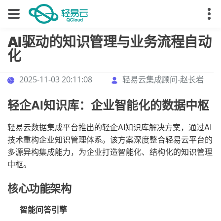
AI驱动的知识管理与业务流程自动
化
2025-11-03 20:11:08
轻易云集成顾问-赵长岩
轻企AI知识库：企业智能化的数据中枢
轻易云数据集成平台推出的轻企AI知识库解决方案，通过AI
技术重构企业知识管理体系。该方案深度整合轻易云平台的
多源异构集成能力，为企业打造智能化、结构化的知识管理
中枢。
核心功能架构
智能问答引擎