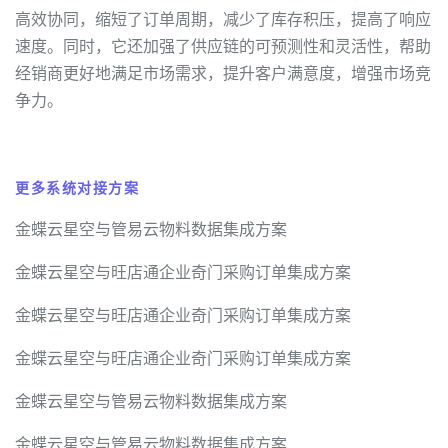
高效协同，缩短了订单周期，减少了库存积压，提高了响应
速度。同时，它还加强了供应链的可预测性和灵活性，帮助
经销商更好地满足市场需求，提升客户满意度，增强市场竞
争力。
更多系统对接方案
金蝶云星空与管易云物料数据集成方案
金蝶云星空与旺店通企业奇门采购订单集成方案
金蝶云星空与旺店通企业奇门采购订单集成方案
金蝶云星空与旺店通企业奇门采购订单集成方案
金蝶云星空与管易云物料数据集成方案
金蝶云星空与管易云物料数据集成方案