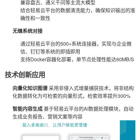
兼容盘古、通义千问等主流大模型
结合轻易云平台的数据清洗能力，确保知识输出的准
确性和一致性
无缝系统对接
通过轻易云平台的500+系统连接器，实现与企业微
信、钉钉等系统的即插即用
支持Docker容器化部署，单节点处理性能达60MB/S
技术创新应用
向量化知识图谱
采用非侵入式增量捕获技术，将非结构
化数据转化为可检索的向量形式，检索效率提升300%
智能内容生成
基于轻易云平台的AI数据处理模块，自动
生成业务报告、营销文案等内容