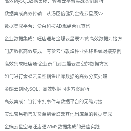
高效MySQL数据集成：轻易云平台实战案例解析
数据集成高效传输：从汤臣倍健到金蝶云星辰V2
数据集成平台：爱朵科技AD现结台账查询
企业数据集成：旺店通与金蝶云星辰V2的高效数据对接方案
门店数据高效集成：有赞云与敦煌种业先锋系统对接案例
高效集成旺店通·企业奇门到金蝶云星空的数据方案
如何进行金蝶云星空销售出库数据的高效分页处理
金蝶云到MySQL：高效数据同步方案解析
高效集成：钉钉审批事件与数据平台的无缝对接
实现管易销售发货单到金蝶云其他出库单的数据集成
金蝶云星空与旺店通WMS数据集成的最佳实践