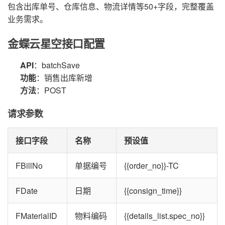
包含出库单号、仓库信息、物流详情等50+字段，完整覆盖
业务需求。
金蝶云星空接口配置
API
：batchSave
功能
：销售出库新增
方法
：POST
请求参数
接口字段
名称
预设值
FBillNo
单据编号
{{order_no}}-TC
FDate
日期
{{consign_time}}
FMaterialID
物料编码
{{details_list.spec_no}}