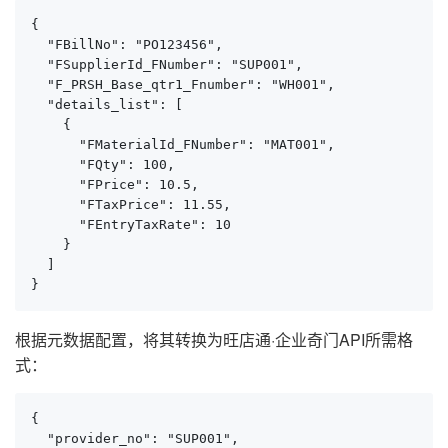
{

  "FBillNo": "PO123456",

  "FSupplierId_FNumber": "SUP001",

  "F_PRSH_Base_qtr1_Fnumber": "WH001",

  "details_list": [

    {

      "FMaterialId_FNumber": "MAT001",

      "FQty": 100,

      "FPrice": 10.5,

      "FTaxPrice": 11.55,

      "FEntryTaxRate": 10

    }

  ]

}
根据元数据配置，将其转换为旺店通·企业奇门API所需格
式：
{

  "provider_no": "SUP001",
