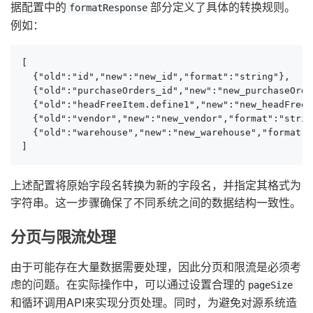
据配置中的
部分定义了具体的转换规则。
formatResponse
例如：
[

  {"old":"id","new":"new_id","format":"string"},

  {"old":"purchaseOrders_id","new":"new_purchaseOrde
  {"old":"headFreeItem.define1","new":"new_headFreeI
  {"old":"vendor","new":"new_vendor","format":"string
  {"old":"warehouse","new":"new_warehouse","format":
]
上述配置将原始字段名转换为新的字段名，并指定其格式为
字符串。这一步骤确保了不同系统之间的数据结构一致性。
分页与限流处理
由于可能存在大量数据需要处理，因此分页和限流是必须考
虑的问题。在实际操作中，可以通过设置合理的
pageSize
和循环调用API来实现分页处理。同时，为避免对源系统造