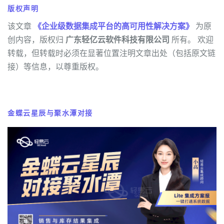
版权声明
该文章
《企业级数据集成平台的高可用性解决方案》
为原
创内容，版权归
广东轻亿云软件科技有限公司
所有。 欢迎
转载，但转载时必须在显著位置注明文章出处（包括原文链
接）等信息，以尊重版权。
金蝶云星辰与聚水潭对接