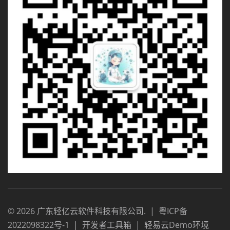
©
2026
广东轻亿云软件科技有限公司
.
|
粤ICP备
2022098322号-1
|
开发者工具箱
|
轻易云Demo环境