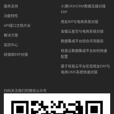
服务支持
小满OKKICRM数据无缝对接
ERP
功能特性
用友BIP与电商系统对接
API接口文档大全
金蝶云星空与电商系统对接
解决方案
数据集成平台综合评测报告
监控中心
轻易云数据集成平台如何快速
经销商ERP对接
配置
基于轻易云平台实现用友ERP与
电商OMS系统快速对接
扫码关注我们的微信公众号