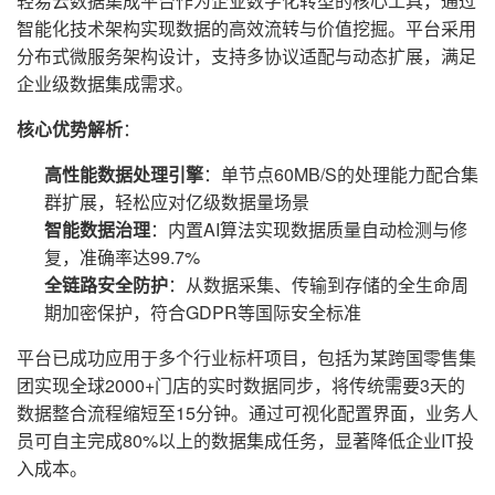
轻易云数据集成平台作为企业数字化转型的核心工具，通过
智能化技术架构实现数据的高效流转与价值挖掘。平台采用
分布式微服务架构设计，支持多协议适配与动态扩展，满足
企业级数据集成需求。
核心优势解析
：
高性能数据处理引擎
：单节点60MB/S的处理能力配合集
群扩展，轻松应对亿级数据量场景
智能数据治理
：内置AI算法实现数据质量自动检测与修
复，准确率达99.7%
全链路安全防护
：从数据采集、传输到存储的全生命周
期加密保护，符合GDPR等国际安全标准
平台已成功应用于多个行业标杆项目，包括为某跨国零售集
团实现全球2000+门店的实时数据同步，将传统需要3天的
数据整合流程缩短至15分钟。通过可视化配置界面，业务人
员可自主完成80%以上的数据集成任务，显著降低企业IT投
入成本。