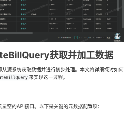
eBillQuery获取并加工数据
即从源系统获取数据并进行初步处理。本文将详细探讨如何
来实现这一过程。
uteBillQuery
星空的API接口。以下是关键的元数据配置项：