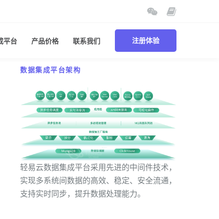
成平台
产品价格
联系我们
注册体验
数据集成平台架构
轻易云数据集成平台采用先进的中间件技术，
实现多系统间数据的高效、稳定、安全流通，
支持实时同步，提升数据处理能力。