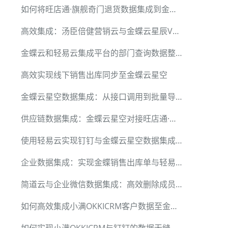
如何将旺店通·旗舰奇门退货数据集成到金蝶云星空
高效集成：汤臣倍健营销云与金蝶云星辰V2的数据对接方案
金蝶云和轻易云集成平台的部门查询数据整合案例
高效实现线下销售出库同步至金蝶云星空
金蝶云星空数据集成：从接口调用到批量导入
供应链数据集成：金蝶云星空对接旺店通·企业奇门案例详解
使用轻易云实现钉钉与金蝶云星空数据集成的实战案例
企业数据集成：实现金蝶销售出库单与轻易云的无缝对接
简道云与企业微信数据集成：高效删除成员案例分享
如何高效集成小满OKKICRM客户数据至金蝶云星空
如何实现小满OKKICRM与钉钉的数据无缝集成