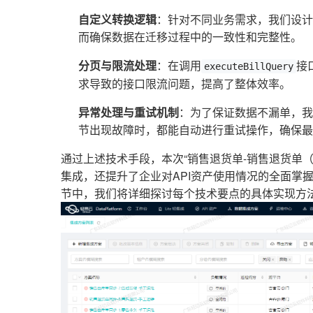
自定义转换逻辑
：针对不同业务需求，我们设计
而确保数据在迁移过程中的一致性和完整性。
分页与限流处理
：在调用
接
executeBillQuery
求导致的接口限流问题，提高了整体效率。
异常处理与重试机制
：为了保证数据不漏单，我
节出现故障时，都能自动进行重试操作，确保最
通过上述技术手段，本次“销售退货单-销售退货单（
集成，还提升了企业对API资产使用情况的全面掌
节中，我们将详细探讨每个技术要点的具体实现方