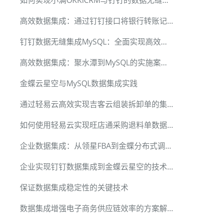
高效数据集成：通过钉钉接口将银行转账记录入MySQL
钉钉数据无缝集成MySQL：全面实现高效数据迁移
高效数据集成：聚水潭到MySQL的实施案例分析
金蝶云星空与MySQL数据集成实践
通过轻易云高效实现吉客云组装拆卸单的集成
如何使用轻易云实现旺店通采购退料单数据高效抓取与处理
企业数据集成：从领星FBA到金蝶分布式调出单
企业实现钉钉数据集成到金蝶云星空的技术方案分享
保证数据集成稳定性的关键技术
数据集成增强电子商务供应链效率的方案解析