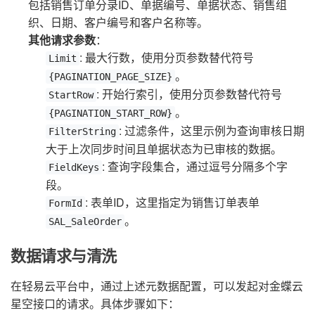
包括销售订单分录ID、单据编号、单据状态、销售组
织、日期、客户编号和客户名称等。
其他请求参数
：
: 最大行数，使用分页参数替代符号
Limit
。
{PAGINATION_PAGE_SIZE}
: 开始行索引，使用分页参数替代符号
StartRow
。
{PAGINATION_START_ROW}
: 过滤条件，这里示例为查询审核日期
FilterString
大于上次同步时间且单据状态为已审核的数据。
: 查询字段集合，通过逗号分隔多个字
FieldKeys
段。
: 表单ID，这里指定为销售订单表单
FormId
。
SAL_SaleOrder
数据请求与清洗
在轻易云平台中，通过上述元数据配置，可以发起对金蝶云
星空接口的请求。具体步骤如下：