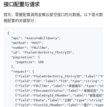
接口配置与请求
首先，需要配置调用金蝶云星空接口的元数据。以下是元数
据配置的关键部分：
{

  "api": "executeBillQuery",

  "method": "POST",

  "number": "FBillNo",

  "id": "FSaleOrderEntry_FEntryID",

  "pagination": {

    "pageSize": 500

  },

  "request": [

    {"field":"FSaleOrderEntry_FEntryID","label":"FSa
    {"field":"FID","label":"FID","type":"string","va
    {"field":"FBillNo","label":"单据编号","type":"strin
    {"field":"FDocumentStatus","label":"单据状态","type
    {"field":"FSaleOrgId_FNumber","label":"销售组织","t
    {"field":"FDate","label":"日期","type":"string","
    {"field":"FCustId_FNumber","label":"客户","type":