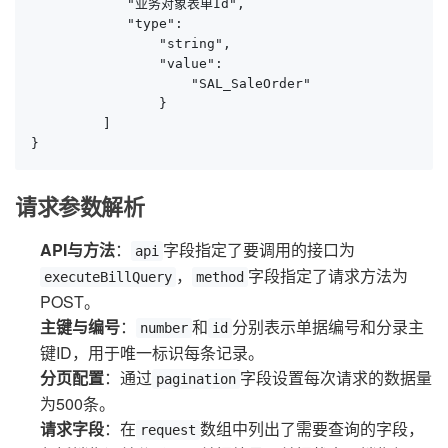
            "业务对象表单Id",

            "type":

                "string",

                "value":

                    "SAL_SaleOrder"

                }

         ]

}
请求参数解析
API与方法
：
字段指定了要调用的接口为
api
，
字段指定了请求方法为
executeBillQuery
method
POST。
主键与编号
：
和
分别表示单据编号和分录主
number
id
键ID，用于唯一标识每条记录。
分页配置
：通过
字段设置每次请求的数据量
pagination
为500条。
请求字段
：在
数组中列出了需要查询的字段，
request