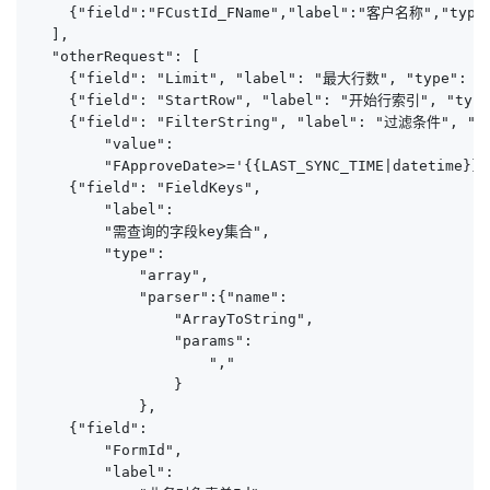
    {"field":"FCustId_FName","label":"客户名称","type":
  ],

  "otherRequest": [

    {"field": "Limit", "label": "最大行数", "type": "
    {"field": "StartRow", "label": "开始行索引", "type
    {"field": "FilterString", "label": "过滤条件", "ty
        "value": 

        "FApproveDate>='{{LAST_SYNC_TIME|datetime}}'
    {"field": "FieldKeys", 

        "label": 

        "需查询的字段key集合", 

        "type":

            "array",

            "parser":{"name":

                "ArrayToString",

                "params":

                    ","

                }

            },

    {"field": 

        "FormId",

        "label":
