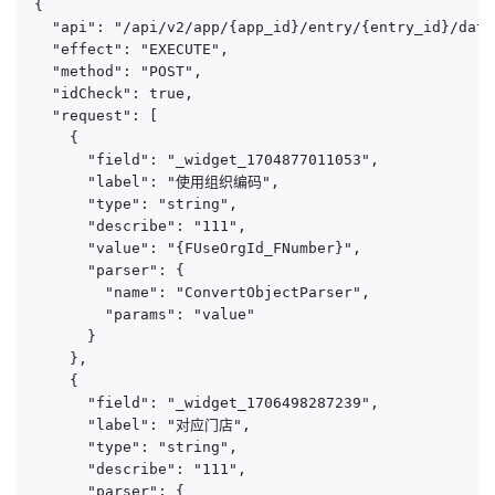
{

  "api": "/api/v2/app/{app_id}/entry/{entry_id}/data
  "effect": "EXECUTE",

  "method": "POST",

  "idCheck": true,

  "request": [

    {

      "field": "_widget_1704877011053",

      "label": "使用组织编码",

      "type": "string",

      "describe": "111",

      "value": "{FUseOrgId_FNumber}",

      "parser": {

        "name": "ConvertObjectParser",

        "params": "value"

      }

    },

    {

      "field": "_widget_1706498287239",

      "label": "对应门店",

      "type": "string",

      "describe": "111",

      "parser": {
