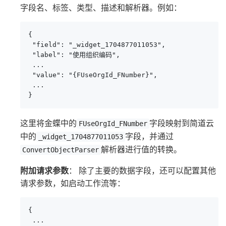
字段名、标签、类型、描述和解析器。例如：
{

 "field": "_widget_1704877011053",

 "label": "使用组织编码",

 ...

 "value": "{FUseOrgId_FNumber}",

 ...

}
这里将金蝶中的
字段映射到简道云
FUseOrgId_FNumber
中的
字段，并通过
_widget_1704877011053
解析器进行值的转换。
ConvertObjectParser
附加请求参数
： 除了主要的数据字段，还可以配置其他
请求参数，如启动工作流等：
{

 ...
