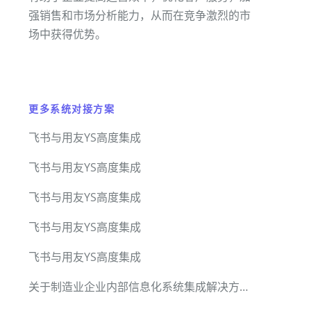
强销售和市场分析能力，从而在竞争激烈的市
场中获得优势。
更多系统对接方案
飞书与用友YS高度集成
飞书与用友YS高度集成
飞书与用友YS高度集成
飞书与用友YS高度集成
飞书与用友YS高度集成
关于制造业企业内部信息化系统集成解决方案