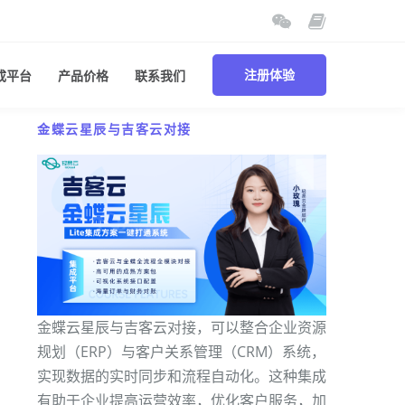
成平台
产品价格
联系我们
注册体验
金蝶云星辰与吉客云对接
金蝶云星辰与吉客云对接，可以整合企业资源
规划（ERP）与客户关系管理（CRM）系统，
实现数据的实时同步和流程自动化。这种集成
有助于企业提高运营效率，优化客户服务，加