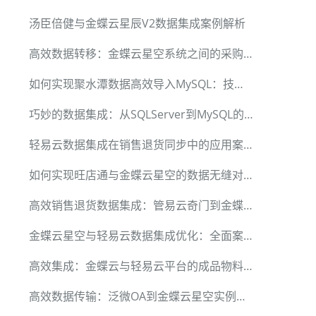
汤臣倍健与金蝶云星辰V2数据集成案例解析
高效数据转移：金蝶云星空系统之间的采购入库单集成
如何实现聚水潭数据高效导入MySQL：技术案例解析
巧妙的数据集成：从SQLServer到MySQL的退换货单迁移方案
轻易云数据集成在销售退货同步中的应用案例
如何实现旺店通与金蝶云星空的数据无缝对接
高效销售退货数据集成：管易云奇门到金蝶云星辰
金蝶云星空与轻易云数据集成优化：全面案例解析
高效集成：金蝶云与轻易云平台的成品物料信息查询
高效数据传输：泛微OA到金蝶云星空实例详解