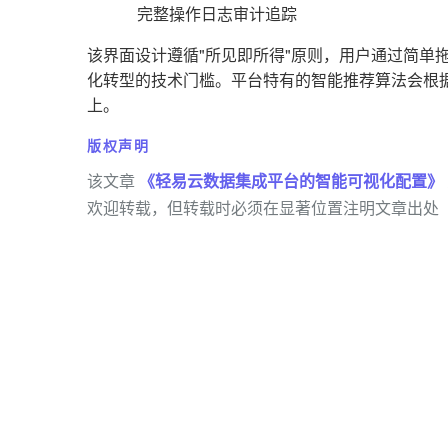
完整操作日志审计追踪
该界面设计遵循"所见即所得"原则，用户通过简单
化转型的技术门槛。平台特有的智能推荐算法会根据
上。
版权声明
该文章
《轻易云数据集成平台的智能可视化配置》
欢迎转载，但转载时必须在显著位置注明文章出处