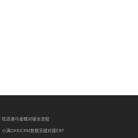
旺店通与金蝶对接全流程
小满OKKICRM数据无缝对接ERP