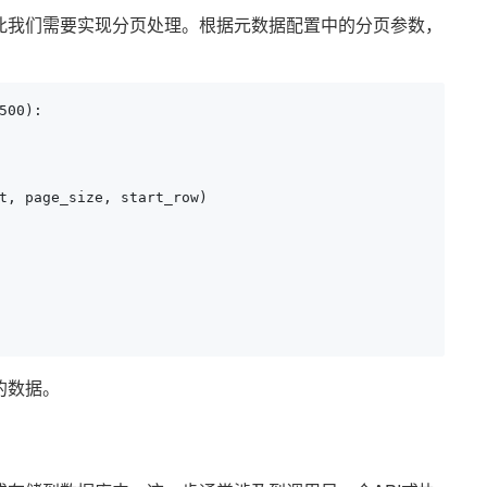
此我们需要实现分页处理。根据元数据配置中的分页参数，
00):

t, page_size, start_row)

的数据。