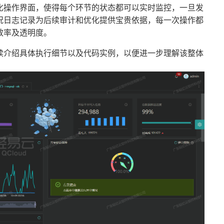
化操作界面，使得每个环节的状态都可以实时监控，一旦发
况日志记录为后续审计和优化提供宝贵依据，每一次操作都
效率及透明度。
续介绍具体执行细节以及代码实例，以便进一步理解该整体