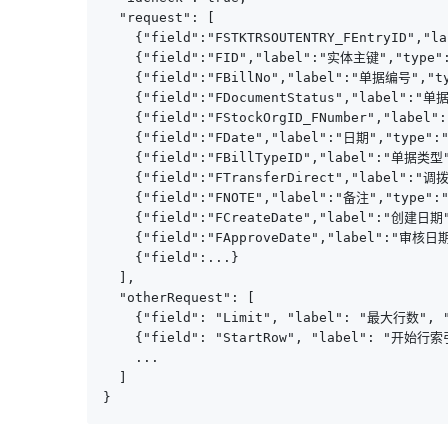
  "request": [

    {"field":"FSTKTRSOUTENTRY_FEntryID","la
    {"field":"FID","label":"实体主键","type":"
    {"field":"FBillNo","label":"单据编号","typ
    {"field":"FDocumentStatus","label":"单据
    {"field":"FStockOrgID_FNumber","label
    {"field":"FDate","label":"日期","type":"
    {"field":"FBillTypeID","label":"单据类型",
    {"field":"FTransferDirect","label":"调拨
    {"field":"FNOTE","label":"备注","type":"
    {"field":"FCreateDate","label":"创建日期",
    {"field":"FApproveDate","label":"审核日期"
    {"field":...}

  ],

  "otherRequest": [

    {"field": "Limit", "label": "最大行数", 
    {"field": "StartRow", "label": "开始行索
    ...

  ]

}