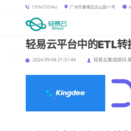
13760755942
广州市番禺区白山路11号
M
轻易云平台中的ETL
2024-09-04 21:31:44
轻易云集成顾问-