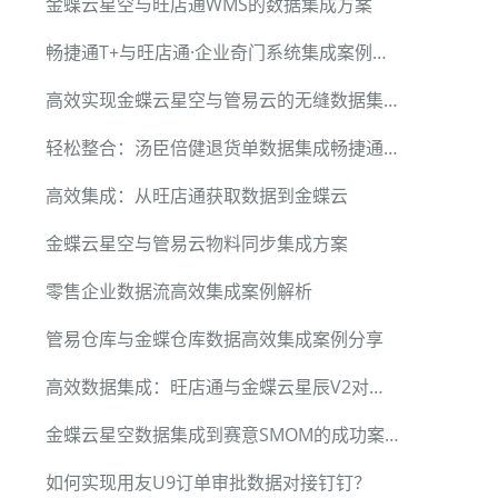
金蝶云星空与旺店通WMS的数据集成方案
畅捷通T+与旺店通·企业奇门系统集成案例详解
高效实现金蝶云星空与管易云的无缝数据集成
轻松整合：汤臣倍健退货单数据集成畅捷通T+案例分享
高效集成：从旺店通获取数据到金蝶云
金蝶云星空与管易云物料同步集成方案
零售企业数据流高效集成案例解析
管易仓库与金蝶仓库数据高效集成案例分享
高效数据集成：旺店通与金蝶云星辰V2对接案例
金蝶云星空数据集成到赛意SMOM的成功案例解析
如何实现用友U9订单审批数据对接钉钉？