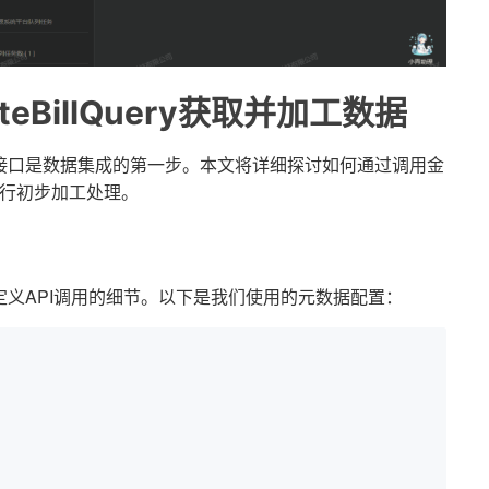
eBillQuery获取并加工数据
接口是数据集成的第一步。本文将详细探讨如何通过调用金
行初步加工处理。
义API调用的细节。以下是我们使用的元数据配置：