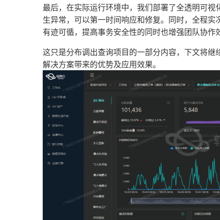
最后，在实际运行环境中，我们部署了全透明可视
生异常，可以第一时间响应和修复。同时，全程实
有迹可循，提高事务安全性的同时也增强团队协作
这只是分布调出查询项目的一部分内容，下文将继
解决方案带来的优势及应用效果。