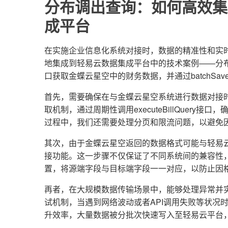
分布调出查询：如何高效集
成平台
在实施企业信息化系统对接时，数据的精准性和实
地集成到轻易云数据集成平台中的技术案例——分布调出查
口获取金蝶云星空中的财务数据，并通过batchS
首先，需要确保在与金蝶云星空系统进行数据对接
取机制，通过周期性调用executeBillQuer
过程中，我们还需要处理分页和限流问题，以避免因
其次，由于金蝶云星空返回的数据格式可能与轻易
接功能。这一步骤不仅保证了不同系统间的兼容性
置，将源端字段与目标端字段一一对应，以防止因
再者，在大规模数据传输场景中，能够处理异常并
试机制，当遇到网络波动或者API调用失败等状况
升效率，大量数据被分批次快速写入至轻易云平台，通