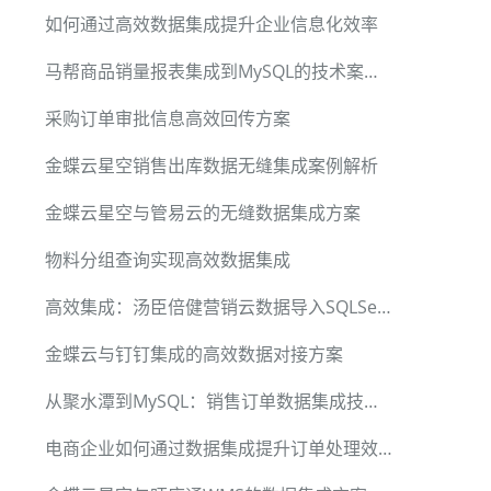
如何通过高效数据集成提升企业信息化效率
FEntryID"},

马帮商品销量报表集成到MySQL的技术案例详解
采购订单审批信息高效回传方案
"},

金蝶云星空销售出库数据无缝集成案例解析
金蝶云星空与管易云的无缝数据集成方案
物料分组查询实现高效数据集成
高效集成：汤臣倍健营销云数据导入SQLServer技巧
{PAGINATION_PAGE_SIZE}"},

金蝶云与钉钉集成的高效数据对接方案
": "{PAGINATION_START_ROW}"},

从聚水潭到MySQL：销售订单数据集成技术详解
电商企业如何通过数据集成提升订单处理效率