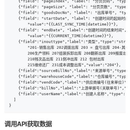
    {"field": "pageIndex", "label": "分页页码", "type"
    {"field": "pageSize", "label": "分页页数", "type": 
    {"field": "goodsDocNo", "label": "出库单号", "type
    {"field": "startDate", "label": "创建时间的起始时间",
        "value":"{{LAST_SYNC_TIME|datetime}}"},

    {"field": "endDate", "label":"创建时间的结束时间","ty
        "value":"{{CURRENT_TIME|datetime}}"},

    {"field":"inouttype","label":"类型","type":"strin
        "201-销售出库 202调拨出库 203 = 盘亏出库 204-其他
        206生产领料 207组装拆卸出库 208翻新出库 209报废出库 
        210残次品出库 211倒冲出库 212 包材出库 

        215维修还厂 231成本调整出库","value":"204"},

    {"field":"sourceBillNo","label":"来源单号","type":
    {"field":"warehouseCode","label":"仓库编号","type"
    {"field":"vendCode","label":"供应商编号(往来单位)","t
    {"field":"billNo","label":"上游单据号(关联单号)","typ
    {"field":"userName","label":"创建人名称","type":"st
  ]

}
调用API获取数据