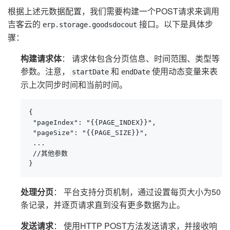
根据上述元数据配置，我们需要构建一个POST请求来调用
吉客云的
接口。以下是具体步
erp.storage.goodsdocout
骤：
构建请求体
： 请求体包含分页信息、时间范围、类型等
参数。注意，
和
使用动态变量来表
startDate
endDate
示上次同步时间和当前时间。
{

 "pageIndex": "{{PAGE_INDEX}}",

 "pageSize": "{{PAGE_SIZE}}",

 ...

 //其他参数

}
处理分页
： 平台支持分页机制，通过设置每页大小为50
条记录，并逐页请求直到没有更多数据为止。
发送请求
： 使用HTTP POST方法发送请求，并接收响