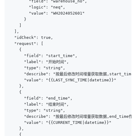
        "field": "warehouse_no",

        "logic": "neq",

        "value": "WH2024052601"

      }

    ]

  ],

  "idCheck": true,

  "request": [

    {

      "field": "start_time",

      "label": "开始时间",

      "type": "string",

      "describe": "按最后修改时间增量获取数据,start_time作
      "value": "{{LAST_SYNC_TIME|datetime}}"

    },

    {

      "field": "end_time",

      "label": "结束时间",

      "type": "string",

      "describe": "按最后修改时间增量获取数据,end_time作为结
      "value": "{{CURRENT_TIME|datetime}}"

    },

    {
