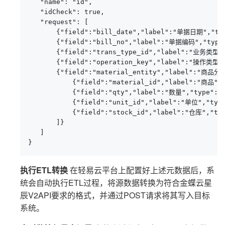
   "name": "id",

   "idCheck": true,

   "request": [

       {"field":"bill_date","label":"单据日期","type
       {"field":"bill_no","label":"单据编码","type":
       {"field":"trans_type_id","label":"业务类型id"
       {"field":"operation_key","label":"操作类型","
       {"field":"material_entity","label":"商品分录"
           {"field":"material_id","label":"商品","
           {"field":"qty","label":"数量","type":"s
           {"field":"unit_id","label":"单位","type
           {"field":"stock_id","label":"仓库","typ
       ]}

   ]

}
执行ETL转换
在轻易云平台上配置好上述元数据后，系
统会自动执行ETL过程，将源数据转换为符合金蝶云星
辰V2API要求的格式，并通过POST请求将其写入目标
系统。