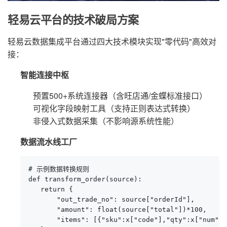
轻易云平台的技术破局方案
轻易云数据集成平台通过四大技术模块实现"零代码"高效对
接：
智能连接中枢
预置500+系统连接器（含旺店通/金蝶标准接口）
可视化字段映射工具（支持正则表达式转换）
非侵入式数据采集（不影响源系统性能）
数据流水线工厂
# 示例数据转换规则

def transform_order(source):

   return {

       "out_trade_no": source["orderId"],

       "amount": float(source["total"])*100,

       "items": [{"sku":x["code"],"qty":x["num"]}