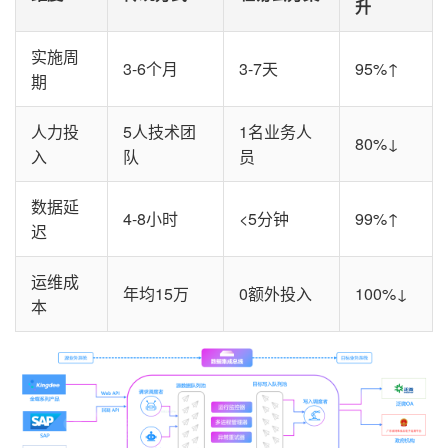
升
实施周
3-6个月
3-7天
95%↑
期
人力投
5人技术团
1名业务人
80%↓
入
队
员
数据延
4-8小时
<5分钟
99%↑
迟
运维成
年均15万
0额外投入
100%↓
本