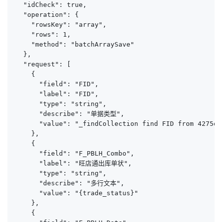
  "idCheck": true,

  "operation": {

    "rowsKey": "array",

    "rows": 1,

    "method": "batchArraySave"

  },

  "request": [

    {

      "field": "FID",

      "label": "FID",

      "type": "string",

      "describe": "单据类型",

      "value": "_findCollection find FID from 4275d6
    },

    {

      "field": "F_PBLH_Combo",

      "label": "旺店通出库单状",

      "type": "string",

      "describe": "多行文本",

      "value": "{trade_status}"

    },

    {
