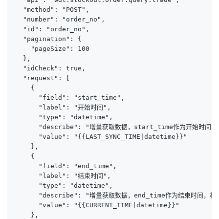
  "method": "POST",

  "number": "order_no",

  "id": "order_no",

  "pagination": {

    "pageSize": 100

  },

  "idCheck": true,

  "request": [

    {

      "field": "start_time",

      "label": "开始时间",

      "type": "datetime",

      "describe": "增量获取数据，start_time作为开始时间，格式
      "value": "{{LAST_SYNC_TIME|datetime}}"

    },

    {

      "field": "end_time",

      "label": "结束时间",

      "type": "datetime",

      "describe": "增量获取数据，end_time作为结束时间，格式：y
      "value": "{{CURRENT_TIME|datetime}}"

    },
