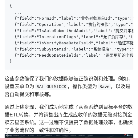
{

  ...

  {"field":"FormId","label":"业务对象表单Id","type":"s
  {"field":"Operation","label":"执行的操作","type":"str
  {"field":"IsAutoSubmitAndAudit","label":"提交并审核",
  {"field":"InterationFlags","label":"允许负库存","type
  {"field":"IsVerifyBaseDataField","label":"验
  {"field":"SubSystemId","label":"系统模块","type":"s
  {"field":"NeedUpDateFields","label":"需要更新的字段","
}
这些参数确保了我们的数据能够被正确识别和处理。例如，
设置表单ID为
，操作类型为
，以及是
SAL_OUTSTOCK
Save
否自动提交和审核等。
通过上述步骤，我们成功地完成了从源系统到目标平台的数
据ETL转换，并将销售出库生成应收单的数据无缝对接到金
蝶云星空系统。这一过程不仅提高了数据处理效率，也确保
了业务流程的一致性和准确性。