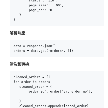
       'status': '110',

       'page_size': '100',

       'page_no': '0'

   }

)
解析响应
：
data = response.json()

orders = data.get('orders', [])
清洗和转换
：
cleaned_orders = []

for order in orders:

   cleaned_order = {

       'order_id': order['src_order_no'],

       ...

   }

   cleaned_orders.append(cleaned_order)