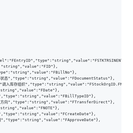
el":"FEntryID","type":"string","value":"FSTKTRSINENTRY_FE
string","value":"FID"},

e":"string","value":"FBillNo"},

状态","type":"string","value":"FDocumentStatus"},

":"调入库存组织","type":"string","value":"FStockOrgID.FNumber
string","value":"FDate"},

"type":"string","value":"FBillTypeID"},

方向","type":"string","value":"FTransferDirect"},

string","value":"FNOTE"},

"type":"string","value":"FCreateDate"},

,"type":"string","value":"FApproveDate"},
