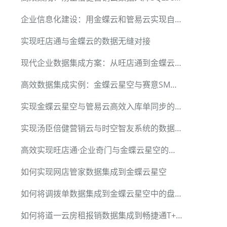
企业信息化建设：用金蝶云和管易云实现自动化数据集成
{PAGINATION_PAGE_SIZE}"},

": "{PAGINATION_START_ROW}"},

实现旺店通与金蝶云的数据无缝对接
现代企业数据集成方案：从旺店通到金蝶云星空
高效数据集成实例：金蝶云星空与赛意SMOM对接
实现金蝶云星空与管易云高效入库单同步的技术方案
实现汤臣倍健营销云与时空智友系统的数据集成
高效实现旺店通·企业奇门与金蝶云星空的数据集成
如何实现网店管家数据集成到金蝶云星空
ockOutOrgID.fnumber = '8000')",

如何将调拨单数据集成到金蝶云星空中的盘盈单
如何将道一云房租报销数据集成到畅捷通T+系统