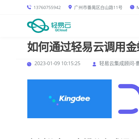
13760755942
广州市番禺区白山路11号
M
如何通过轻易云调用金
2023-01-09 10:15:25
轻易云集成顾问-