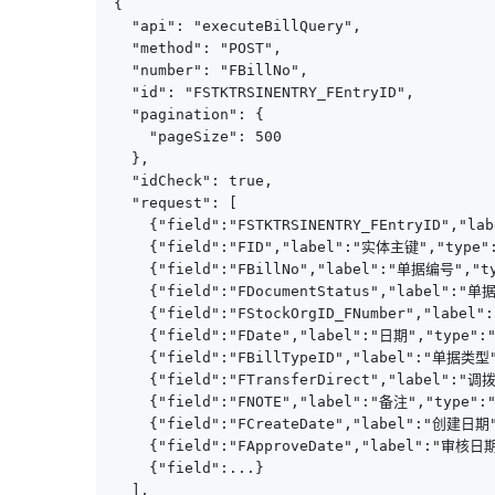
{

  "api": "executeBillQuery",

  "method": "POST",

  "number": "FBillNo",

  "id": "FSTKTRSINENTRY_FEntryID",

  "pagination": {

    "pageSize": 500

  },

  "idCheck": true,

  "request": [

    {"field":"FSTKTRSINENTRY_FEntryID","lab
    {"field":"FID","label":"实体主键","type":"
    {"field":"FBillNo","label":"单据编号","typ
    {"field":"FDocumentStatus","label":"单据
    {"field":"FStockOrgID_FNumber","label
    {"field":"FDate","label":"日期","type":"
    {"field":"FBillTypeID","label":"单据类型",
    {"field":"FTransferDirect","label":"调拨
    {"field":"FNOTE","label":"备注","type":"
    {"field":"FCreateDate","label":"创建日期",
    {"field":"FApproveDate","label":"审核日期"
    {"field":...}

  ],
