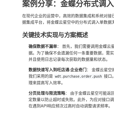
案例分享：金蝶分布式调入
在现代企业的运营中，高效的数据集成和系统对接
据集成平台，将金蝶云星空中的分布式调入单数据
关键技术实现与方案概述
确保数据不漏单
： 首先，我们需要调用金蝶云
据。为了确保不会遗漏任何一条重要数据，需实
并且使用日志记录每次获取的数据量和状态。
数据快速写入到旺店通·企业奇门
： 金蝶云星空
我们采用的是
接口
wdt.purchase.order.push
理来提高写入效率。
分页处理与限流策略
： 由于金蝶云星空可能返
定数量以防止超时或失败。此外，为应对接口调
在遇到API响应频次过高时自动调整请求频率。