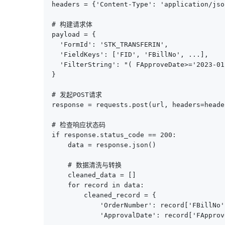
headers = {'Content-Type': 'application/json
# 构建请求体

payload = {

  'FormId': 'STK_TRANSFERIN',

  'FieldKeys': ['FID', 'FBillNo', ...],

  'FilterString': "( FApproveDate>='2023-01
}

# 发起POST请求

response = requests.post(url, headers=heade
# 检查响应状态码

if response.status_code == 200:

    data = response.json()

    # 数据清洗与转换

    cleaned_data = []

    for record in data:

        cleaned_record = {

            'OrderNumber': record['FBillNo']
            'ApprovalDate': record['FApprov