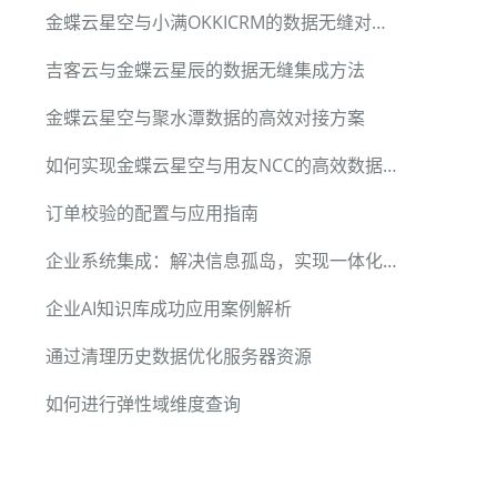
金蝶云星空与小满OKKICRM的数据无缝对接技术详解
吉客云与金蝶云星辰的数据无缝集成方法
金蝶云星空与聚水潭数据的高效对接方案
如何实现金蝶云星空与用友NCC的高效数据集成
订单校验的配置与应用指南
企业系统集成：解决信息孤岛，实现一体化管理
企业AI知识库成功应用案例解析
通过清理历史数据优化服务器资源
如何进行弹性域维度查询