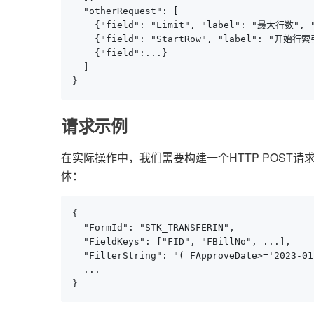
  "otherRequest": [

    {"field": "Limit", "label": "最大行数", 
    {"field": "StartRow", "label": "开始行索
    {"field":...}

  ]

}
请求示例
在实际操作中，我们需要构建一个HTTP POST请
体：
{

  "FormId": "STK_TRANSFERIN",

  "FieldKeys": ["FID", "FBillNo", ...],

  "FilterString": "( FApproveDate>='2023-01
  ...

}