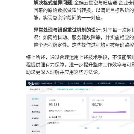
解决格式差异问题
: 金蝶云星空与旺店通·企
回来的原始数据做适当转换，以满足目标系统的
能，实现复杂字段间的一一对应。
异常处理与错误重试机制的设计
: 对于每一次
况：如网络抖动、服务器故障等，并实施相应的
整个流程稳定性。这些操作过程均可被精确监控
综上所述，通过合理运用上述技术手段，不仅能够
程提供强有力保障，进一步提升整体工作效率与可
助您更深入理解并应用这些方法论。