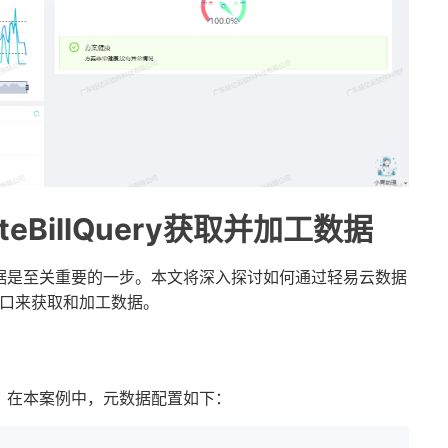
eBillQuery获取并加工数据
据是至关重要的一步。本文将深入探讨如何通过轻易云数据
口来获取和加工数据。
。在本案例中，元数据配置如下：