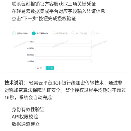
联系每刻报销官方客服获取三项关键凭证
在轻易云数据集成平台对应字段输入凭证信息
点击"下一步"按钮完成授权验证
技术说明
： 轻易云平台采用银行级加密传输技术，通过非
对称加密算法保障凭证安全。整个授权过程平均耗时不超过
15秒，系统会自动完成：
身份有效性验证
API权限校验
数据通道建立