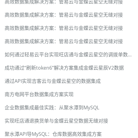
高效数据集成解决方案：管易云与金蝶云星空无缝对接
高效数据集成解决方案：管易云与金蝶云星空无缝对接
高效数据集成解决方案：管易云与金蝶云星空无缝对接
高效数据集成解决方案：管易云与金蝶云星空无缝对接
如何通过轻易云平台实现旺店通与金蝶云星空的调拨单数据集成
成功通过“刷新token6”解决方案集成金蝶云星辰V2数据
通过API实现吉客云与金蝶云星空的数据集成
南方电网平台数据集成方案实现
企业数据集成最佳实践：从聚水潭到MySQL
实现旺店通退换货单与金蝶云星空数据无缝对接
聚水潭API导MySQL：仓库数据高效集成方案