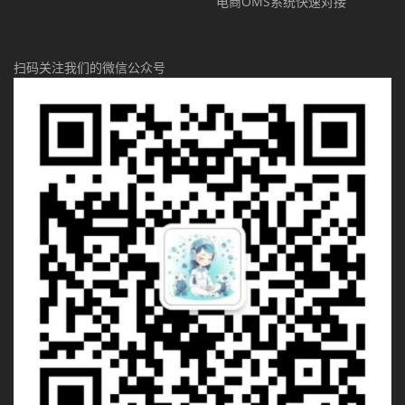
电商OMS系统快速对接
扫码关注我们的微信公众号