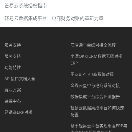
管易云系统授权指南
轻易云数据集成平台：电商财务对账的革新力量
服务支持
旺店通与金蝶对接全流程
服务支持
小满OKKICRM数据无缝对接
ERP
功能特性
用友BIP与电商系统对接
API接口文档大全
金蝶云星空与电商系统对接
解决方案
数据集成平台综合评测报告
监控中心
轻易云数据集成平台如何快速
经销商ERP对接
配置
基于轻易云平台实现用友ERP与