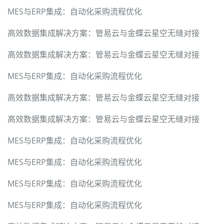
MES与ERP集成：自动化采购流程优化
高效数据集成解决方案：管易云与金蝶云星空无缝对接
高效数据集成解决方案：管易云与金蝶云星空无缝对接
MES与ERP集成：自动化采购流程优化
高效数据集成解决方案：管易云与金蝶云星空无缝对接
高效数据集成解决方案：管易云与金蝶云星空无缝对接
MES与ERP集成：自动化采购流程优化
MES与ERP集成：自动化采购流程优化
MES与ERP集成：自动化采购流程优化
MES与ERP集成：自动化采购流程优化