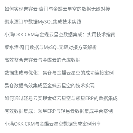
如何实现吉客云·奇门与金蝶云星空的数据无缝对接
聚水潭订单数据MySQL集成技术实践
小满OKKICRM与金蝶云星空数据集成：实用技术指南
聚水潭·奇门数据与MySQL无缝对接方案解析
高效整合吉客云与金蝶云的仓库数据
数据集成与优化：易仓与金蝶云星空的成功连接案例
易仓数据高效集成至金蝶云星空的技术实现
如何通过轻易云实现金蝶云星空与领星ERP的数据集成
有效数据集成：领星ERP与轻易云数据集成平台案例
小满OKKICRM与金蝶云星空数据集成案例分享