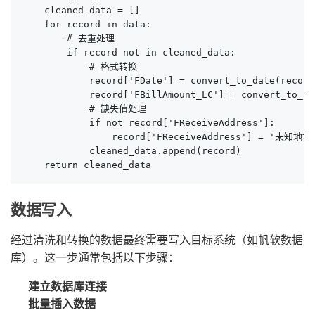
    cleaned_data = []

    for record in data:

        # 去重处理

        if record not in cleaned_data:

            # 格式转换

            record['FDate'] = convert_to_date(record
            record['FBillAmount_LC'] = convert_to_fl
            # 缺失值处理

            if not record['FReceiveAddress']:

                record['FReceiveAddress'] = '未知地址'
            cleaned_data.append(record)

    return cleaned_data
数据写入
经过清洗和转换的数据最终需要写入目标系统（如帆软数据
库）。这一步通常包括以下步骤：
建立数据库连接
批量插入数据