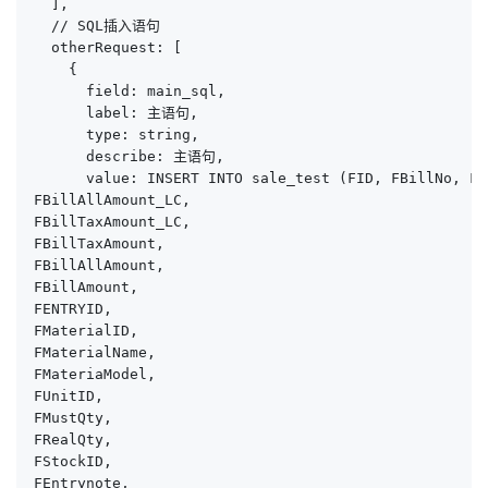
  ],

  // SQL插入语句

  otherRequest: [

    {

      field: main_sql,

      label: 主语句,

      type: string,

      describe: 主语句,

      value: INSERT INTO sale_test (FID, FBillNo, FD
FBillAllAmount_LC,

FBillTaxAmount_LC,

FBillTaxAmount,

FBillAllAmount,

FBillAmount,

FENTRYID,

FMaterialID,

FMaterialName,

FMateriaModel,

FUnitID,

FMustQty,

FRealQty,

FStockID,

FEntrynote,
