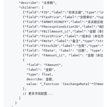
      "describe": "主参数",

      "children": [

        {"field":"FID","label":"实体主键","type":"int
        {"field":"FTaxPrice","label":"含税单价","type"
        {"field":"FARNOTJOINQTY","label":"未关联应
        {"field":"FReceiptConditionID","label":"收款
        {"field":"FBillAmount_LC","label":"金额（本位
        {"field":"FCostPrice","label":"成本价（本位币）"
        {"field":"FNote","label":"备注","type":"strin
        {"field":"FStockID","label":"仓库","type":"st
        {"field": "FDate", "label": "日期", "type": "
        {"field": "FAmount_LC", "label": "金额（本位币
        {

          "field": "FAmount",

          "label": "金额",

          "type": float,

          describe: 金额,

          value: "_function '{exchangeRate}'*{FAmount
        },

        // 更多字段配置...

      ]

    }
