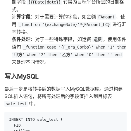
期字段
转换为目标平台所需的日期格
{{FDate|date}}
式。
计算字段
：对于需要计算的字段，如金额
，使
FAmount
用
进行汇
_function '{exchangeRate}'*{FAmount_LC}
率转换。
条件处理
：对于一些特殊字段，如运费
，使用条件
运费
语句
_function case '{F_ora_Combo}' when '1' then
'甲方' when '2' then '乙方' when '0' then '' end
来处理不同情况。
写入MySQL
最后一步是将转换后的数据写入MySQL数据库。通过构建
SQL插入语句，将所有处理后的字段值插入到目标表
中。
sale_test
INSERT INTO sale_test (

  FID, 
