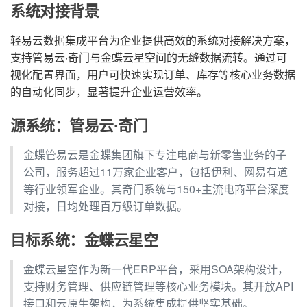
系统对接背景
轻易云数据集成平台为企业提供高效的系统对接解决方案，
支持管易云·奇门与金蝶云星空间的无缝数据流转。通过可
视化配置界面，用户可快速实现订单、库存等核心业务数据
的自动化同步，显著提升企业运营效率。
源系统：管易云·奇门
金蝶管易云是金蝶集团旗下专注电商与新零售业务的子
公司，服务超过11万家企业客户，包括伊利、网易有道
等行业领军企业。其奇门系统与150+主流电商平台深度
对接，日均处理百万级订单数据。
目标系统：金蝶云星空
金蝶云星空作为新一代ERP平台，采用SOA架构设计，
支持财务管理、供应链管理等核心业务模块。其开放API
接口和云原生架构，为系统集成提供坚实基础。