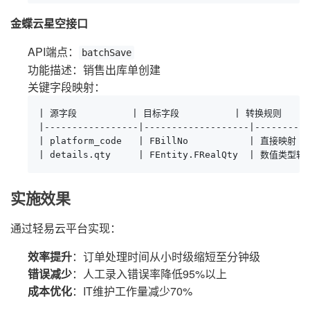
金蝶云星空接口
API端点：
batchSave
功能描述：销售出库单创建
关键字段映射：
| 源字段          | 目标字段          | 转换规则      
|-----------------|-------------------|----------
| platform_code   | FBillNo           | 直接映射   
| details.qty     | FEntity.FRealQty  | 数值类型转
实施效果
通过轻易云平台实现：
效率提升
：订单处理时间从小时级缩短至分钟级
错误减少
：人工录入错误率降低95%以上
成本优化
：IT维护工作量减少70%