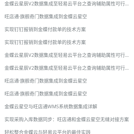
金蝶云星辰V2数据集成至轻易云平台之查询辅助属性可行性调研报告
旺店通·旗舰奇门数据集成到金蝶云星空
实现钉钉报销到金蝶付款单的技术方案
实现钉钉报销到金蝶付款单的技术方案
金蝶云星辰V2数据集成至轻易云平台之查询辅助属性可行性调研报告
金蝶云星辰V2数据集成至轻易云平台之查询辅助属性可行性调研报告
旺店通·旗舰奇门数据集成到金蝶云星空
旺店通·旗舰奇门数据集成到金蝶云星空
金蝶云星空与旺店通WMS系统数据集成详解
实现采购入库数据同步：旺店通和金蝶云星空无缝对接方案
轻松整合金蝶云与轻易云平台的最佳实践