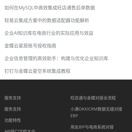
如何在MySQL中高效集成旺店通售后单数据
轻易云集成方案中的数据适配器功能解析
企业AI知识库在电商行业的实际应用与效益
金蝶云星辰账号授权指南
企业信息管理的高效助手：构建与优化企业知识库
钉钉与金蝶云星空系统集成教程
服务支持
旺店通与金蝶对接全流程
服务支持
小满OKKICRM数据无缝对接
ERP
功能特性
用友BIP与电商系统对接
API接口文档大全