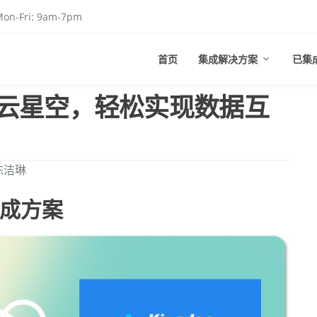
on-Fri: 9am-7pm
首页
集成解决方案
已集
云星空，轻松实现数据互
陈洁琳
成方案