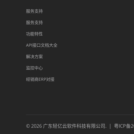
服务支持
服务支持
功能特性
API接口文档大全
解决方案
监控中心
经销商ERP对接
©
2026
广东轻亿云软件科技有限公司
.
|
粤ICP备2