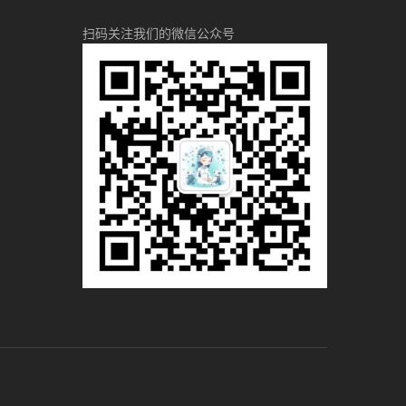
扫码关注我们的微信公众号