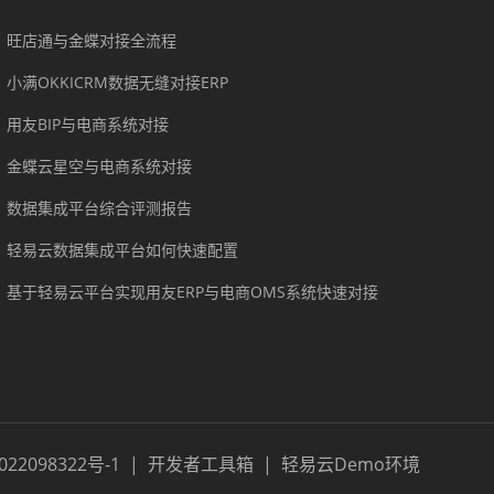
旺店通与金蝶对接全流程
小满OKKICRM数据无缝对接ERP
用友BIP与电商系统对接
金蝶云星空与电商系统对接
数据集成平台综合评测报告
轻易云数据集成平台如何快速配置
基于轻易云平台实现用友ERP与电商OMS系统快速对接
022098322号-1
|
开发者工具箱
|
轻易云Demo环境