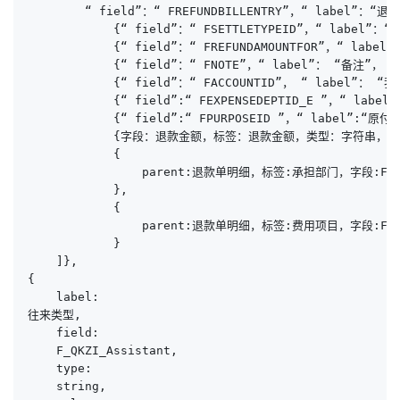
        “ field”：“ FREFUNDBILLENTRY”，“ label”：“退
            {“ field”：“ FSETTLETYPEID”，“ label”：“
            {“ field”：“ FREFUNDAMOUNTFOR”，“ label
            {“ field”：“ FNOTE”，“ label”： “备注”， “ 
            {“ field”：“ FACCOUNTID”， “ label”： “我
            {“ field”:“ FEXPENSEDEPTID_E ”，“ label
            {“ field”:“ FPURPOSEID ”，“ label”:“原
            {字段：退款金额，标签：退款金额，类型：字符串，值：nu
            {

                parent:退款单明细，标签:承担部门，字段:F_QKZI
            },

            {

                parent:退款单明细，标签:费用项目，字段:F_QKZI
            }

    ]},

{

    label:

往来类型,

    field:

    F_QKZI_Assistant,

    type:

    string,
