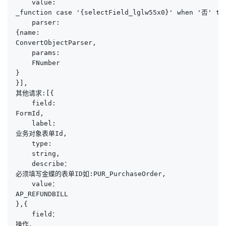
    value:

_function case '{selectField_lglw55x0}' when '否' the
    parser:

{name:

ConvertObjectParser,

    params:

    FNumber

}

}],

其他请求:[{

    field:

FormId,

    label:

业务对象表单Id,

    type:

    string,

    describe：

必须填写金蝶的表单ID如:PUR_PurchaseOrder,

    value：

AP_REFUNDBILL

},{

    field：

操作，
