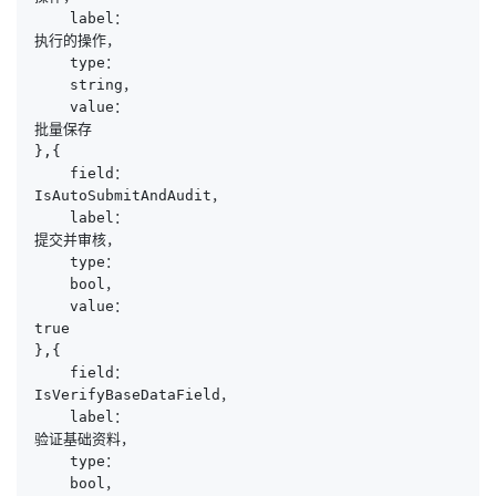
    label：

执行的操作，

    type：

    string，

    value：

批量保存

},{

    field：

IsAutoSubmitAndAudit，

    label：

提交并审核，

    type：

    bool，

    value：

true

},{

    field：

IsVerifyBaseDataField，

    label：

验证基础资料，

    type：

    bool，
