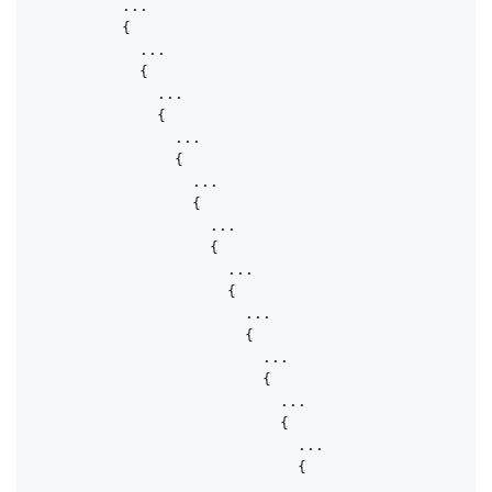
          ...

          {

            ...

            {

              ...

              {

                ...

                {

                  ...

                  {

                    ...

                    {

                      ...

                      {

                        ...

                        {

                          ...

                          {

                            ...

                            {

                              ...

                              {

                                ...
