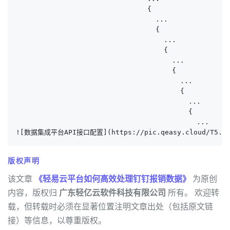
                                {

                                  ...

                                  {

                                    ...

                                    {

                                      ...

                                      {

                                        ...

                                        {

                                          ...

                                          {

                                            ...

![数据集成平台API接口配置](https://pic.qeasy.cloud/T5.png~
版权声明
该文章
《轻易云平台如何高效处理钉钉报销数据》
为原创
内容，版权归
广东轻亿云软件科技有限公司
所有。 欢迎转
载，但转载时必须在显著位置注明文章出处（包括原文链
接）等信息，以尊重版权。