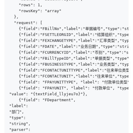
    "rows": 1,

    "rowsKey": "array"

  },

  "request": [

    {"field":"FBillNo","label":"单据编号","type":"stri
    {"field":"FSETTLEORGID","label":"结算组织","type":"
    {"field":"FEXCHANGETYPE","label":"汇率类型","type":
    {"field":"FDATE","label":"业务日期","type":"string"
    {"field":"FCURRENCYID","label":"币别","type":"stri
    {"field":"FBillTypeID","label":"单据类型","type":"s
    {"field":"FBUSINESSTYPE","label":"业务类型","type":
    {"field":"FCONTACTUNITTYPE","label":"往来单位类型","
    {"field":"FCONTACTUNIT","label":"往来单位","type":"
    {"field": "FPAYUNITTYPE", "label": "付款单位类型", "
    {"field": "FPAYUNIT", "label": "付款单位", "type": 
"value": "{textField_llyjeu7o}"},

    {"field": "FDepartment", 

"label": 

"部门", 

"type":

"string",

"parser":
