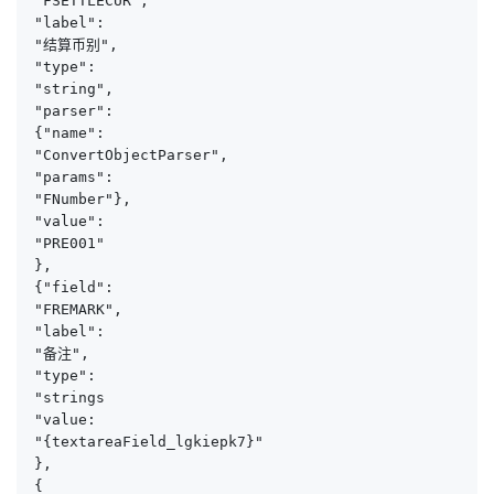
"FSETTLECUR",

"label":

"结算币别",

"type":

"string",

"parser":

{"name":

"ConvertObjectParser",

"params":

"FNumber"}, 

"value":

"PRE001"

},

{"field":

"FREMARK",

"label":

"备注",

"type":

"strings

"value:

"{textareaField_lgkiepk7}"

},

{
