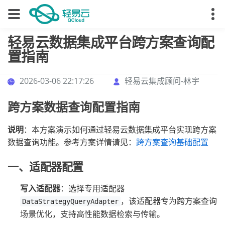
轻易云数据集成平台跨方案查询配
置指南
2026-03-06 22:17:26
轻易云集成顾问-林宇
跨方案数据查询配置指南
说明
：本方案演示如何通过轻易云数据集成平台实现跨方案
数据查询功能。参考方案详情请见：
跨方案查询基础配置
一、适配器配置
写入适配器
：选择专用适配器
，该适配器专为跨方案查询
DataStrategyQueryAdapter
场景优化，支持高性能数据检索与传输。