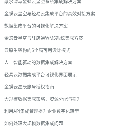
聚水潭与金蝶云星空系统集成解决方案
金蝶云星空与轻易云集成平台的高效对接方案
数据集成平台的可视化解决方案
金蝶云星空与旺店通WMS系统集成方案
云原生架构的5个高可用设计模式
人工智能驱动的数据集成解决方案
轻易云数据集成平台可视化界面展示
金蝶云星辰账号授权指南
大规模数据集成策略：资源分配与提升
利用API集成管理提升企业数字化转型
如何处理大规模数据集成问题