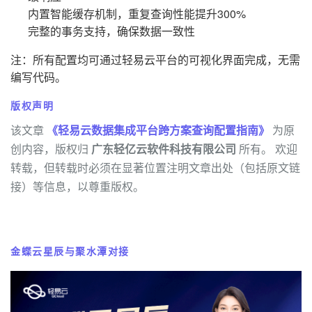
内置智能缓存机制，重复查询性能提升300%
完整的事务支持，确保数据一致性
注：所有配置均可通过轻易云平台的可视化界面完成，无需
编写代码。
版权声明
该文章
《轻易云数据集成平台跨方案查询配置指南》
为原
创内容，版权归
广东轻亿云软件科技有限公司
所有。 欢迎
转载，但转载时必须在显著位置注明文章出处（包括原文链
接）等信息，以尊重版权。
金蝶云星辰与聚水潭对接