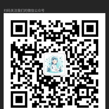
扫码关注我们的微信公众号