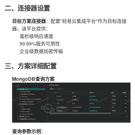
二、连接器设置
目标方案连接器
：配置"轻易云集成平台"作为目标连接
器，该平台提供：
毫秒级响应速度
99.99%服务可用性
企业级数据加密传输
三、方案详细配置
MongoDB查询方案
查询参数示例
：