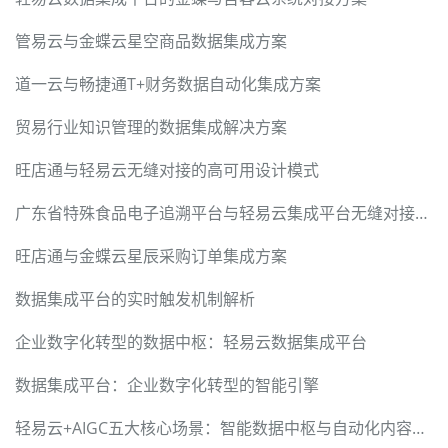
管易云与金蝶云星空商品数据集成方案
道一云与畅捷通T+财务数据自动化集成方案
贸易行业知识管理的数据集成解决方案
旺店通与轻易云无缝对接的高可用设计模式
广东省特殊食品电子追溯平台与轻易云集成平台无缝对接方案
旺店通与金蝶云星辰采购订单集成方案
数据集成平台的实时触发机制解析
企业数字化转型的数据中枢：轻易云数据集成平台
数据集成平台：企业数字化转型的智能引擎
轻易云+AIGC五大核心场景：智能数据中枢与自动化内容工厂