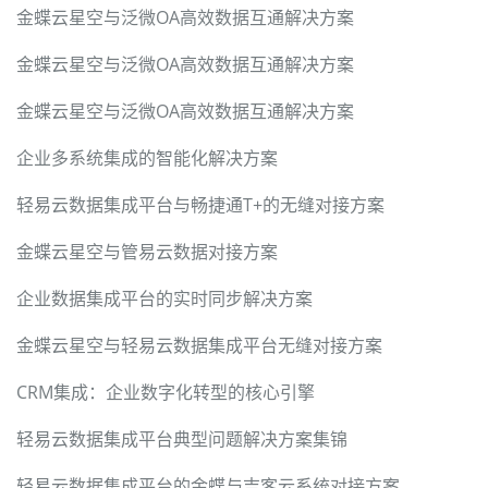
金蝶云星空与泛微OA高效数据互通解决方案
金蝶云星空与泛微OA高效数据互通解决方案
金蝶云星空与泛微OA高效数据互通解决方案
企业多系统集成的智能化解决方案
轻易云数据集成平台与畅捷通T+的无缝对接方案
金蝶云星空与管易云数据对接方案
企业数据集成平台的实时同步解决方案
金蝶云星空与轻易云数据集成平台无缝对接方案
CRM集成：企业数字化转型的核心引擎
轻易云数据集成平台典型问题解决方案集锦
轻易云数据集成平台的金蝶与吉客云系统对接方案