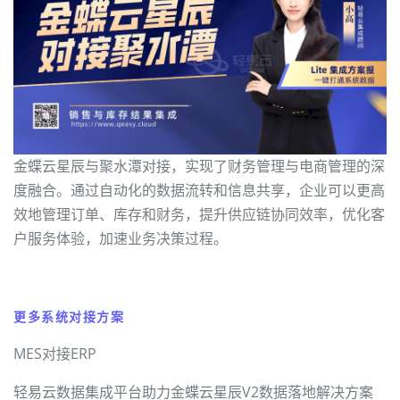
金蝶云星辰与聚水潭对接，实现了财务管理与电商管理的深
度融合。通过自动化的数据流转和信息共享，企业可以更高
效地管理订单、库存和财务，提升供应链协同效率，优化客
户服务体验，加速业务决策过程。
更多系统对接方案
MES对接ERP
轻易云数据集成平台助力金蝶云星辰V2数据落地解决方案