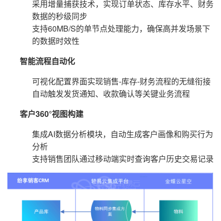
采用增量捕获技术，实现订单状态、库存水平、财务
数据的秒级同步
支持60MB/S的单节点处理能力，确保高并发场景下
的数据时效性
智能流程自动化
可视化配置界面实现销售-库存-财务流程的无缝衔接
自动触发发货通知、收款确认等关键业务流程
客户360°视图构建
集成AI数据分析模块，自动生成客户画像和购买行为
分析
支持销售团队通过移动端实时查询客户历史交易记录