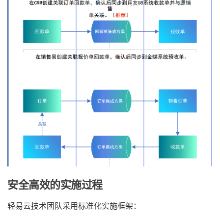
安全高效的实施过程
轻易云技术团队采用标准化实施框架：