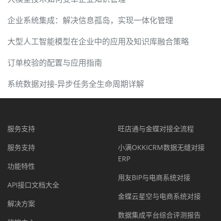
企业系统集成：解决信息孤岛，实现一体化管理
大型人工智能模型在企业中的应用及知识库融合策略
订单校验的配置与应用指南
系统数据对接-异步任务全生命周期详解
服务支持
旺店通与金蝶对接全流程
服务支持
小满OKKICRM数据无缝对接
ERP
功能特性
用友BIP与电商系统对接
API接口文档大全
金蝶云星空与电商系统对接
解决方案
数据集成平台综合评测报告