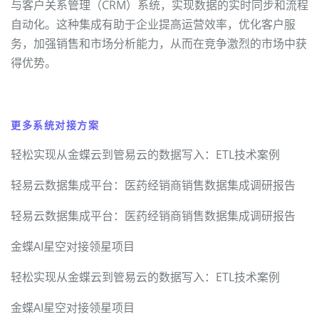
与客户关系管理（CRM）系统，实现数据的实时同步和流程
自动化。这种集成有助于企业提高运营效率，优化客户服
务，加强销售和市场分析能力，从而在竞争激烈的市场中获
得优势。
更多系统对接方案
轻松实现从金蝶云到管易云的数据写入：ETL技术案例
轻易云数据集成平台：医药经销商销售数据集成调研报告
轻易云数据集成平台：医药经销商销售数据集成调研报告
金蝶AI星空对接领星项目
轻松实现从金蝶云到管易云的数据写入：ETL技术案例
金蝶AI星空对接领星项目