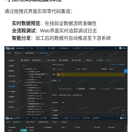
通过拖拽式界面实现零代码集成：
实时数据预览
：在线验证数据流转准确性
全流程调试
：Web界面实时追踪调试日志
智能分发
：加工后的数据可自动推送至下游系统