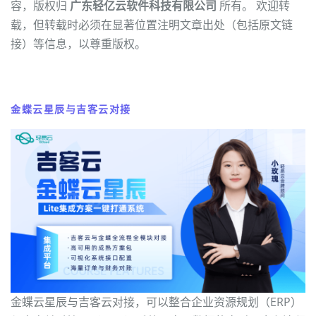
容，版权归
广东轻亿云软件科技有限公司
所有。 欢迎转
载，但转载时必须在显著位置注明文章出处（包括原文链
接）等信息，以尊重版权。
金蝶云星辰与吉客云对接
金蝶云星辰与吉客云对接，可以整合企业资源规划（ERP）