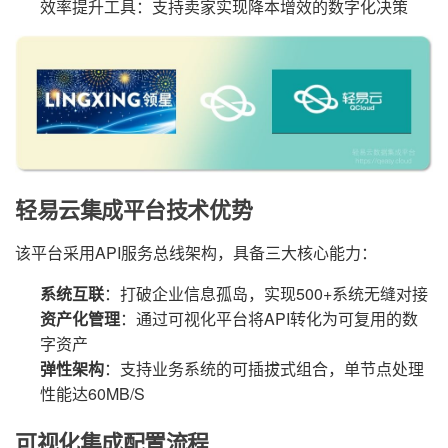
效率提升工具：支持卖家实现降本增效的数字化决策
轻易云集成平台技术优势
该平台采用API服务总线架构，具备三大核心能力：
系统互联
：打破企业信息孤岛，实现500+系统无缝对接
资产化管理
：通过可视化平台将API转化为可复用的数
字资产
弹性架构
：支持业务系统的可插拔式组合，单节点处理
性能达60MB/S
可视化集成配置流程