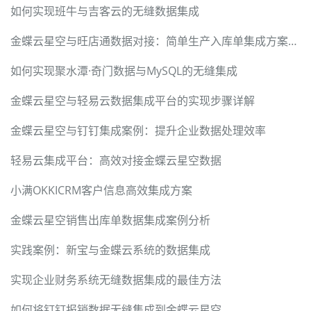
如何实现班牛与吉客云的无缝数据集成
金蝶云星空与旺店通数据对接：简单生产入库单集成方案实现
如何实现聚水潭·奇门数据与MySQL的无缝集成
金蝶云星空与轻易云数据集成平台的实现步骤详解
金蝶云星空与钉钉集成案例：提升企业数据处理效率
轻易云集成平台：高效对接金蝶云星空数据
小满OKKICRM客户信息高效集成方案
金蝶云星空销售出库单数据集成案例分析
实践案例：新宝与金蝶云系统的数据集成
实现企业财务系统无缝数据集成的最佳方法
如何将钉钉报销数据无缝集成到金蝶云星空