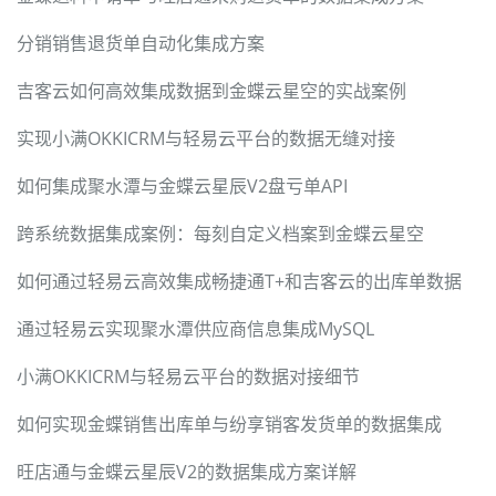
分销销售退货单自动化集成方案
吉客云如何高效集成数据到金蝶云星空的实战案例
实现小满OKKICRM与轻易云平台的数据无缝对接
如何集成聚水潭与金蝶云星辰V2盘亏单API
跨系统数据集成案例：每刻自定义档案到金蝶云星空
如何通过轻易云高效集成畅捷通T+和吉客云的出库单数据
通过轻易云实现聚水潭供应商信息集成MySQL
小满OKKICRM与轻易云平台的数据对接细节
如何实现金蝶销售出库单与纷享销客发货单的数据集成
旺店通与金蝶云星辰V2的数据集成方案详解