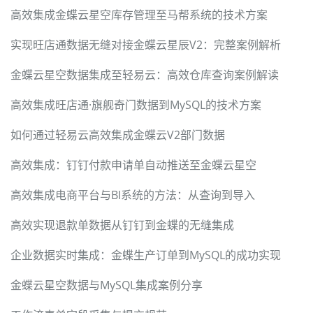
高效集成金蝶云星空库存管理至马帮系统的技术方案
实现旺店通数据无缝对接金蝶云星辰V2：完整案例解析
金蝶云星空数据集成至轻易云：高效仓库查询案例解读
高效集成旺店通·旗舰奇门数据到MySQL的技术方案
如何通过轻易云高效集成金蝶云V2部门数据
高效集成：钉钉付款申请单自动推送至金蝶云星空
高效集成电商平台与BI系统的方法：从查询到导入
高效实现退款单数据从钉钉到金蝶的无缝集成
企业数据实时集成：金蝶生产订单到MySQL的成功实现
金蝶云星空数据与MySQL集成案例分享