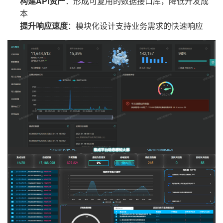
构建API资产
：形成可复用的数据接口库，降低开发成
本
提升响应速度
：模块化设计支持业务需求的快速响应