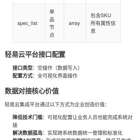
单
包含SKU
品
spec_list
array
所有属性信
节
息
点
轻易云平台接口配置
接口类型
：空操作（数据写入）
配置方式
：全可视化界面操作
数据对接核心价值
轻易云集成平台通过以下方式为企业创造价值：
降低技术门槛
：可视化配置让业务人员也能完成系统对
接
解决数据孤岛
：实现跨系统数据统一管理和标准化