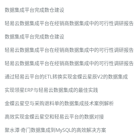
数据集成平台完成数仓建设
轻易云数据集成平台在经销商数据集成中的可行性调研报告
数据集成平台完成数仓建设
轻易云数据集成平台在经销商数据集成中的可行性调研报告
轻易云数据集成平台在经销商数据集成中的可行性调研报告
通过轻易云平台的ETL转换实现金蝶云星辰V2的数据集成
实现领星ERP与轻易云数据集成的最佳实践
金蝶云星空与采购退料单的数据集成技术案例解析
高效实现金蝶云星空和轻易云平台的数据对接
聚水潭·奇门数据集成到MySQL的高效解决方案