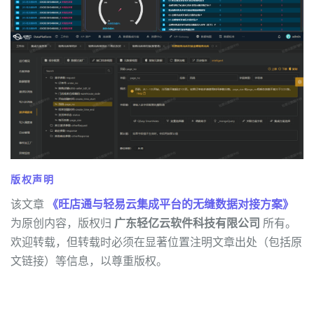
版权声明
该文章
《旺店通与轻易云集成平台的无缝数据对接方案》
为原创内容，版权归
广东轻亿云软件科技有限公司
所有。
欢迎转载，但转载时必须在显著位置注明文章出处（包括原
文链接）等信息，以尊重版权。