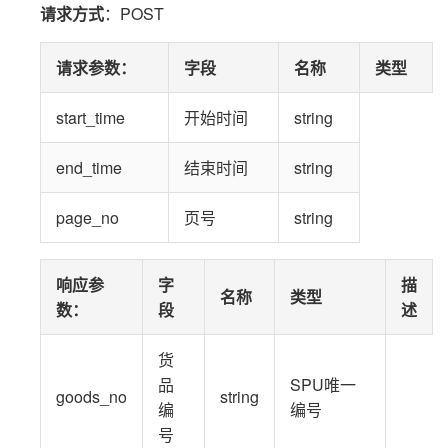
请求方式
：POST
请求参数
：
字段
名称
类型
start_time
开始时间
string
end_time
结束时间
string
page_no
页号
string
响应参
字
描
名称
类型
数
：
段
述
货
品
SPU唯一
goods_no
string
编
编号
号