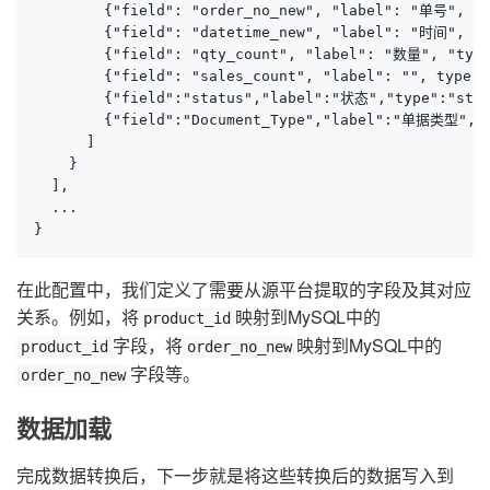
        {"field": "order_no_new", "label": "单号", "t
        {"field": "datetime_new", "label": "时间", "t
        {"field": "qty_count", "label": "数量", "type
        {"field": "sales_count", "label": "", type":
        {"field":"status","label":"状态","type":"stri
        {"field":"Document_Type","label":"单据类型","
      ]

    }

  ],

  ...

}
在此配置中，我们定义了需要从源平台提取的字段及其对应
关系。例如，将
映射到MySQL中的
product_id
字段，将
映射到MySQL中的
product_id
order_no_new
字段等。
order_no_new
数据加载
完成数据转换后，下一步就是将这些转换后的数据写入到