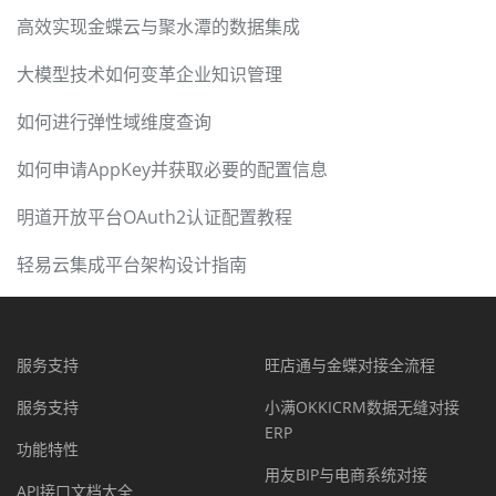
高效实现金蝶云与聚水潭的数据集成
大模型技术如何变革企业知识管理
如何进行弹性域维度查询
如何申请AppKey并获取必要的配置信息
明道开放平台OAuth2认证配置教程
轻易云集成平台架构设计指南
服务支持
旺店通与金蝶对接全流程
服务支持
小满OKKICRM数据无缝对接
ERP
功能特性
用友BIP与电商系统对接
API接口文档大全