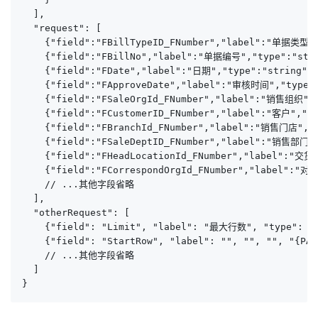
  ],

  "request": [

    {"field":"FBillTypeID_FNumber","label":"单据类型",
    {"field":"FBillNo","label":"单据编号","type":"str
    {"field":"FDate","label":"日期","type":"string","
    {"field":"FApproveDate","label":"审核时间","type":
    {"field":"FSaleOrgId_FNumber","label":"销售组织","
    {"field":"FCustomerID_FNumber","label":"客户","t
    {"field":"FBranchId_FNumber","label":"销售门店","t
    {"field":"FSaleDeptID_FNumber","label":"销售部门",
    {"field":"FHeadLocationId_FNumber","label":"交货
    {"field":"FCorrespondOrgId_FNumber","label":"对应
    // ...其他字段省略

  ],

  "otherRequest": [

    {"field": "Limit", "label": "最大行数", "type": "st
    {"field": "StartRow", "label": "", "", "", "{PAG
    // ...其他字段省略

  ]

}