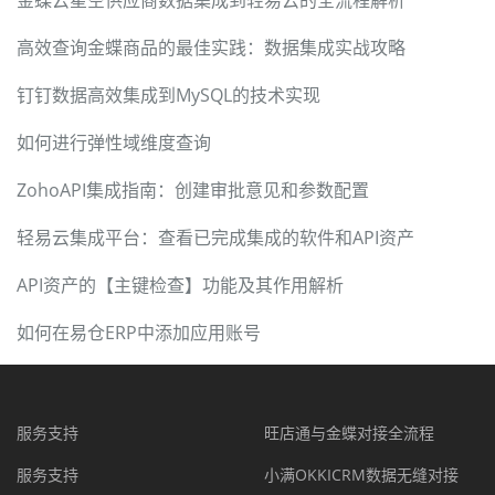
金蝶云星空供应商数据集成到轻易云的全流程解析
高效查询金蝶商品的最佳实践：数据集成实战攻略
钉钉数据高效集成到MySQL的技术实现
如何进行弹性域维度查询
ZohoAPI集成指南：创建审批意见和参数配置
轻易云集成平台：查看已完成集成的软件和API资产
API资产的【主键检查】功能及其作用解析
如何在易仓ERP中添加应用账号
服务支持
旺店通与金蝶对接全流程
服务支持
小满OKKICRM数据无缝对接