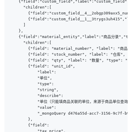
    {"field":"custom_field","label":"custom_field","
      "children":[

        {"field":"custom_field__4__2obgp309axx5_numb
        {"field":"custom_field__1__3trygs3uh415","l
      ]

    },

    {"field":"material_entity","label":"商品分录","typ
      "children":[

        {"field": "material_number", "label": "商品",
        {"field": "stock_number", "label": "仓库", "t
        {"field": "qty", "label": "数量", "type": "st
        {"field": "unit_id", 

            "label": 

            "单位",

            "type":

            "string",

            "describe":

            "单位（只能填商品关联的单位，来源于商品单位查询接口或商
            "value":

            "_mongoQuery d476a55d-acc7-3156-9c7f-b9f
        },

        {"field":

            "tax_price",
