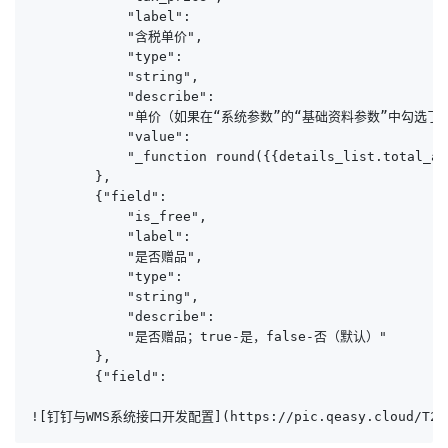
            "label":

            "含税单价",

            "type":

            "string",

            "describe":

            "单价（如果在“系统参数”的“基础资料参数”中勾选了
            "value":

            "_function round({{details_list.total_am
        },

        {"field":

            "is_free",

            "label":

            "是否赠品",

            "type":

            "string",

            "describe":

            "是否赠品；true-是，false-否（默认）"

        },

        {"field":

![钉钉与WMS系统接口开发配置](https://pic.qeasy.cloud/T24.p