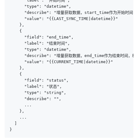
      "label": "开始时间",

      "type": "datetime",

      "describe": "增量获取数据，start_time作为开始时间，格式
      "value": "{{LAST_SYNC_TIME|datetime}}"

    },

    {

      "field": "end_time",

      "label": "结束时间",

      "type": "datetime",

      "describe": "增量获取数据，end_time作为结束时间，格式：y
      "value": "{{CURRENT_TIME|datetime}}"

    },

    {

      "field": "status",

      "label": "状态",

      "type": "string",

      "describe": "",

      ...

    },

    ...

  ]

}