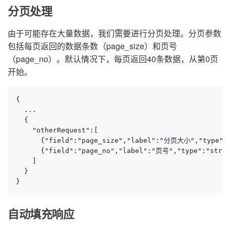
分页处理
由于可能存在大量数据，我们需要进行分页处理。分页参数
包括每页返回的数据条数（page_size）和页号
（page_no）。默认情况下，每页返回40条数据，从第0页
开始。
{

  ...

  {

    "otherRequest":[

      {"field":"page_size","label":"分页大小","type":"s
      {"field":"page_no","label":"页号","type":"strin
    ]

  }

}
自动填充响应