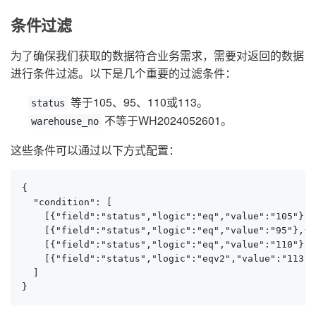
条件过滤
为了确保我们获取的数据符合业务需求，需要对返回的数据
进行条件过滤。以下是几个重要的过滤条件：
等于105、95、110或113。
status
不等于WH2024052601。
warehouse_no
这些条件可以通过以下方式配置：
{

  "condition": [

    [{"field":"status","logic":"eq","value":"105"},{
    [{"field":"status","logic":"eq","value":"95"},{"
    [{"field":"status","logic":"eq","value":"110"},{
    [{"field":"status","logic":"eqv2","value":"113"}
  ]

}