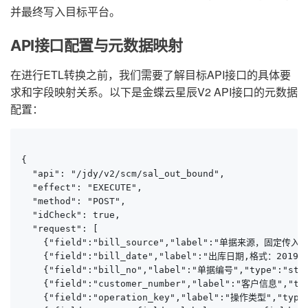
并最终写入目标平台。
API接口配置与元数据映射
在进行ETL转换之前，我们需要了解目标API接口的具体要
求和字段映射关系。以下是金蝶云星辰V2 API接口的元数据
配置：
{

  "api": "/jdy/v2/scm/sal_out_bound",

  "effect": "EXECUTE",

  "method": "POST",

  "idCheck": true,

  "request": [

    {"field":"bill_source","label":"单据来源，固定传入IS
    {"field":"bill_date","label":"出库日期,格式：2019-01
    {"field":"bill_no","label":"单据编号","type":"stri
    {"field":"customer_number","label":"客户信息","typ
    {"field":"operation_key","label":"操作类型","type":