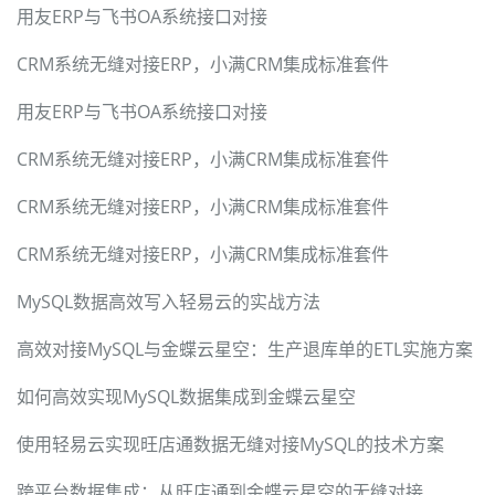
用友ERP与飞书OA系统接口对接
CRM系统无缝对接ERP，小满CRM集成标准套件
用友ERP与飞书OA系统接口对接
CRM系统无缝对接ERP，小满CRM集成标准套件
CRM系统无缝对接ERP，小满CRM集成标准套件
CRM系统无缝对接ERP，小满CRM集成标准套件
MySQL数据高效写入轻易云的实战方法
高效对接MySQL与金蝶云星空：生产退库单的ETL实施方案
如何高效实现MySQL数据集成到金蝶云星空
使用轻易云实现旺店通数据无缝对接MySQL的技术方案
跨平台数据集成：从旺店通到金蝶云星空的无缝对接