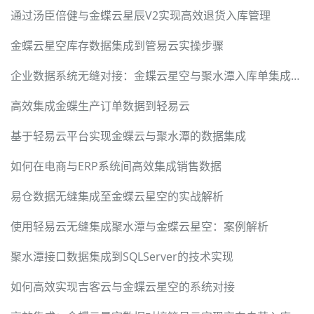
通过汤臣倍健与金蝶云星辰V2实现高效退货入库管理
金蝶云星空库存数据集成到管易云实操步骤
企业数据系统无缝对接：金蝶云星空与聚水潭入库单集成方案详解
高效集成金蝶生产订单数据到轻易云
基于轻易云平台实现金蝶云与聚水潭的数据集成
如何在电商与ERP系统间高效集成销售数据
易仓数据无缝集成至金蝶云星空的实战解析
使用轻易云无缝集成聚水潭与金蝶云星空：案例解析
聚水潭接口数据集成到SQLServer的技术实现
如何高效实现吉客云与金蝶云星空的系统对接