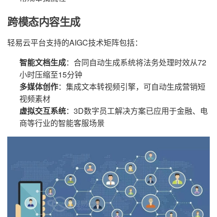
跨模态内容生成
轻易云平台支持的AIGC技术矩阵包括：
智能文档生成
：合同自动生成系统将法务处理时效从72
小时压缩至15分钟
多媒体创作
：集成文本转视频引擎，可自动生成营销短
视频素材
虚拟交互系统
：3D数字员工解决方案已应用于金融、电
商等行业的智能客服场景