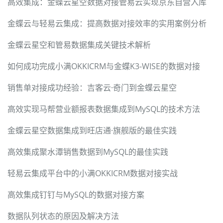
高效集成：金蝶云星空数据对接管易云实现京东自营入库
金蝶云与轻易云集成：提高数据对接效率的实用案例分析
金蝶云星空和管易数据集成关键技术解析
如何成功完成小满OKKICRM与金蝶K3-WISE的数据对接
销售单对接成功经验：吉客云·奇门到金蝶云星空
高效实现马帮营业额报表数据集成到MySQL的技术方法
金蝶云星空数据集成到旺店通·旗舰版的最佳实践
高效集成聚水潭销售数据到MySQL的最佳实践
轻易云集成平台中的小满OKKICRM数据对接实战
高效集成钉钉与MySQL的数据对接方案
数据队列状态的原因及解决方法