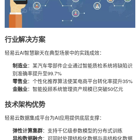
行业解决方案
轻易云AI智慧聊天在典型场景中的实践成效：
制造业
：某汽车零部件企业通过智能质检系统将缺陷识
别准确率提升至99.7%
零售业
：个性化推荐算法使某电商平台转化率提升35%
金融业
：智能投顾系统管理资产规模已突破50亿元
技术架构优势
轻易云数据集成平台为AI应用提供底层支撑：
弹性计算集群
：支持千亿级参数模型的分布式训练
异构数据融合
：可同时处理结构化数据与非结构化数据